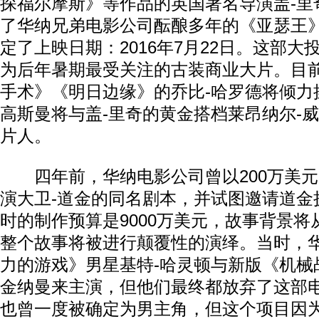
探福尔摩斯》等作品的英国著名导演盖-里
了华纳兄弟电影公司酝酿多年的《亚瑟王
定了上映日期：2016年7月22日。这部
为后年暑期最受关注的古装商业大片。目
手术》《明日边缘》的乔比-哈罗德将倾力
高斯曼将与盖-里奇的黄金搭档莱昂纳尔-
片人。
四年前，华纳电影公司曾以200万美元
演大卫-道金的同名剧本，并试图邀请道金
时的制作预算是9000万美元，故事背景
整个故事将被进行颠覆性的演绎。当时，
力的游戏》男星基特-哈灵顿与新版《机械
金纳曼来主演，但他们最终都放弃了这部电
也曾一度被确定为男主角，但这个项目因