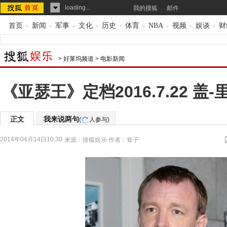
loading...
我的搜狐
邮件
首页
-
新闻
-
军事
-
文化
-
历史
-
体育
-
NBA
-
视频
-
娱谈
-
财
>
好莱坞频道
>
电影新闻
《亚瑟王》定档2016.7.22 
正文
我来说两句
(
人参与)
2014年04月14日10:30
来源：
搜狐娱乐
作者：耷子