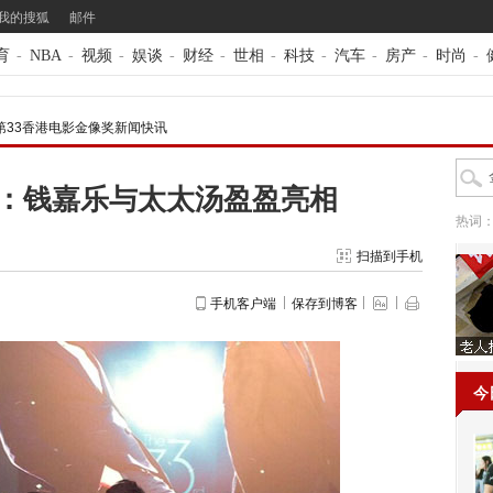
我的搜狐
邮件
育
-
NBA
-
视频
-
娱谈
-
财经
-
世相
-
科技
-
汽车
-
房产
-
时尚
-
第33香港电影金像奖新闻快讯
毯：钱嘉乐与太太汤盈盈亮相
热词
扫描到手机
手机客户端
保存到博客
今