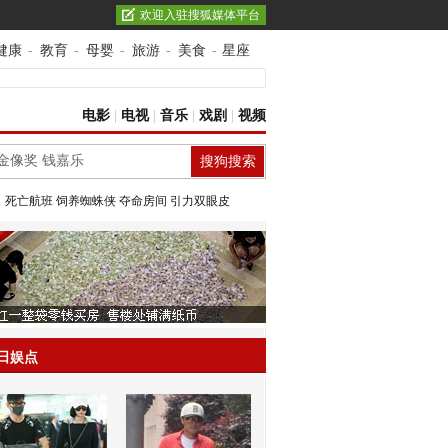
欢迎入驻搜狐媒体平台
健康
-
教育
-
母婴
-
旅游
-
美食
-
星座
电影
|
电视
|
音乐
|
戏剧
|
视频
：
死亡航班
饲养蜘蛛侠
夺命房间
引力双眼皮
日娱点