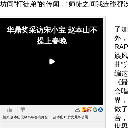
坊间“打徒弟”的传闻，“师徒之间我连碰都
半
了加
华鼎奖采访宋小宝 赵本山不
外，
提上春晚
RA
族风
曲”
编这
《最
会唱
界，
做了
合，
[相关]
赵本山无缘马年春晚舞台..
|
赵本山16岁女儿练功照..
世界