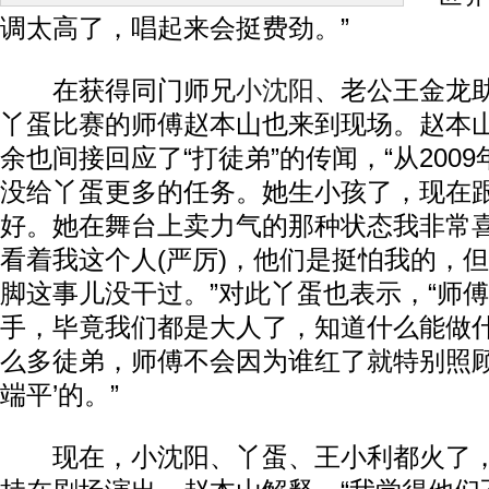
调太高了，唱起来会挺费劲。”
在获得同门师兄
小沈阳
、老公王金龙
丫蛋比赛的师傅赵本山也来到现场。赵本
余也间接回应了“打徒弟”的传闻，“从200
没给丫蛋更多的任务。她生小孩了，现在
好。她在舞台上卖力气的那种状态我非常
看着我这个人(严厉)，他们是挺怕我的，
脚这事儿没干过。”对此丫蛋也表示，“师
手，毕竟我们都是大人了，知道什么能做
么多徒弟，师傅不会因为谁红了就特别照顾
端平’的。”
现在，小沈阳、丫蛋、王小利都火了，