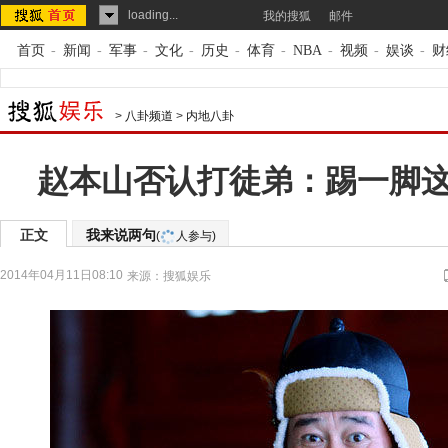
loading...
我的搜狐
邮件
首页
-
新闻
-
军事
-
文化
-
历史
-
体育
-
NBA
-
视频
-
娱谈
-
财
>
八卦频道
>
内地八卦
赵本山否认打徒弟：踢一脚
正文
我来说两句
(
人参与)
2014年04月11日08:10
来源：
搜狐娱乐