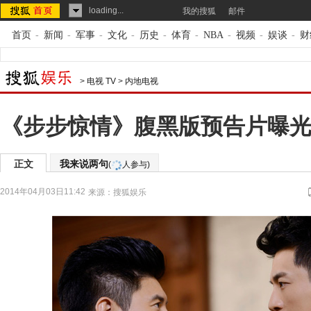
loading...
我的搜狐
邮件
首页
-
新闻
-
军事
-
文化
-
历史
-
体育
-
NBA
-
视频
-
娱谈
-
财
>
电视 TV
>
内地电视
《步步惊情》腹黑版预告片曝光 
正文
我来说两句
(
人参与)
2014年04月03日11:42
来源：
搜狐娱乐