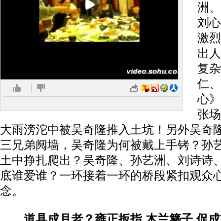
洲、
刘心
激烈
出人
复杂
仁、
心》
张场
大雨滂沱中被吴奇隆推入土坑！另外吴奇
三兄弟阋墙，吴奇隆为何被戴上手铐？孙
土中挣扎爬出？吴奇隆、孙艺洲、刘诗诗
底谁爱谁？一环接着一环的桥段紧扣观众
念。
道具成月老？雍正扳指 木兰簪子 促