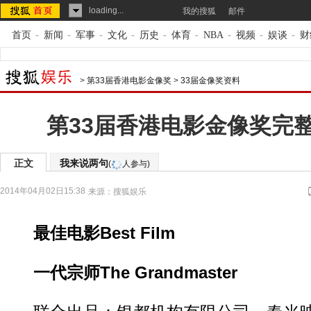
loading...
我的搜狐
邮件
首页
-
新闻
-
军事
-
文化
-
历史
-
体育
-
NBA
-
视频
-
娱谈
-
财
>
第33届香港电影金像奖
>
33届金像奖资料
第33届香港电影金像奖完
正文
我来说两句
(
人参与)
2014年04月02日15:38
来源：
搜狐娱乐
最佳电影Best Film
一代宗师The Grandmaster