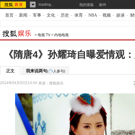
loading...
我的搜狐
邮件
首页
-
新闻
-
军事
-
文化
-
历史
-
体育
-
NBA
-
视频
-
娱谈
-
财
>
电视 TV
>
内地电视
《隋唐4》孙耀琦自曝爱情观
正文
我来说两句
(
人参与)
2014年04月02日14:44
来源：
搜狐娱乐