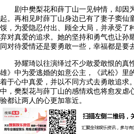
剧中樊梨花和薛丁山一见钟情，却因为
起。再相见时薛丁山身边已有了妻子窦仙
馁，为爱隐忍付出、顾全大局，并承受了
弃对真爱的追求。她的坚持和勇气也让孙
同对待爱情还是要勇敢一些，幸福都是要
孙耀琦以往演绎过不少敢爱敢恨的真性
雄》中为爱逃婚的如意公主，《武松》里
着于心中真爱，并以不同方式去勇敢追求。
中，樊梨花与薛丁山的感情戏也将愈发虐
验都让两人的心更加靠近。