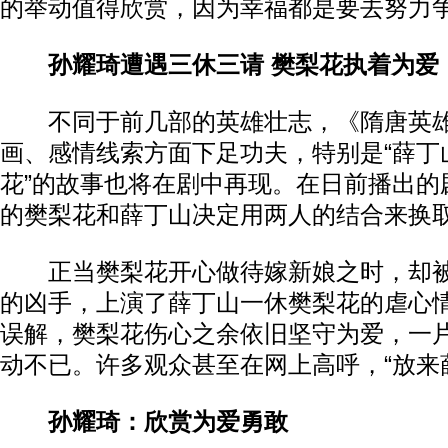
的举动值得欣赏，因为幸福都是要去努力
孙耀琦遭遇三休三请 樊梨花执着为爱
不同于前几部的英雄壮志，《隋唐英雄
画、感情线索方面下足功夫，特别是“薛丁
花”的故事也将在剧中再现。在日前播出的
的樊梨花和薛丁山决定用两人的结合来换
正当樊梨花开心做待嫁新娘之时，却被
的凶手，上演了薛丁山一休樊梨花的虐心
误解，樊梨花伤心之余依旧坚守为爱，一
动不已。许多观众甚至在网上高呼，“放来
孙耀琦：欣赏为爱勇敢