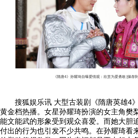
《隋唐4》孙耀琦自曝爱情观：欣赏为爱勇敢
[保存
搜狐娱乐讯 大型古装剧《隋唐英雄4》
黄金档热播。女星孙耀琦扮演的女主角樊
能文能武的形象受到观众喜爱。而她大胆
付出的行为也引发不少共鸣。在孙耀琦看