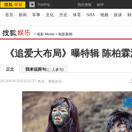
loading...
我的搜狐
邮件
首页
-
新闻
-
军事
-
文化
-
历史
-
体育
-
NBA
-
视频
-
娱谈
-
财
>
电影 Movie
>
电影新闻
《追爱大布局》曝特辑 陈柏
正文
我来说两句
(
人参与)
2014年04月02日10:37
来源：
搜狐娱乐