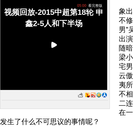
片
05:00
看完整版
象出
视频回放-2015中超第18轮 申
不修
鑫2-5人和下半场
男”
出演
随暗
梁小
宅男
云傲
夷所
不相
二连
在一
发生了什么不可思议的事情呢？