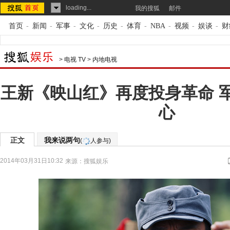
loading...
我的搜狐
邮件
首页
-
新闻
-
军事
-
文化
-
历史
-
体育
-
NBA
-
视频
-
娱谈
-
财
>
电视 TV
>
内地电视
王新《映山红》再度投身革命 
心
正文
我来说两句
(
人参与)
2014年03月31日10:32
来源：
搜狐娱乐