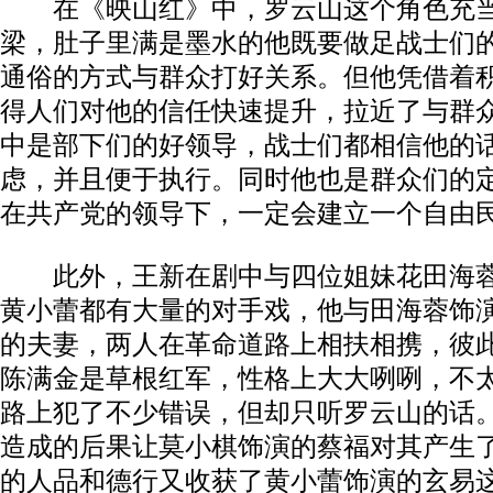
在《映山红》中，罗云山这个角色充当
梁，肚子里满是墨水的他既要做足战士们
通俗的方式与群众打好关系。但他凭借着
得人们对他的信任快速提升，拉近了与群
中是部下们的好领导，战士们都相信他的
虑，并且便于执行。同时他也是群众们的
在共产党的领导下，一定会建立一个自由
此外，王新在剧中与四位姐妹花田海蓉
黄小蕾都有大量的对手戏，他与田海蓉饰
的夫妻，两人在革命道路上相扶相携，彼
陈满金是草根红军，性格上大大咧咧，不
路上犯了不少错误，但却只听罗云山的话
造成的后果让莫小棋饰演的蔡福对其产生
的人品和德行又收获了黄小蕾饰演的玄易