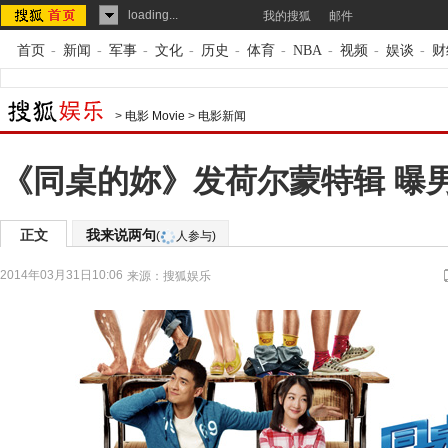
loading...
我的搜狐
邮件
首页
-
新闻
-
军事
-
文化
-
历史
-
体育
-
NBA
-
视频
-
娱谈
-
财
>
电影 Movie
>
电影新闻
《同桌的妳》发荷尔蒙特辑 曝
正文
我来说两句
(
人参与)
2014年03月31日10:06
来源：
搜狐娱乐