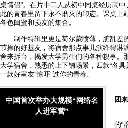
桌情侣”。在片中二人从初中同桌经历高中
此的青春里留下永不磨灭的印迹。课桌上
各色闺蜜和损友的集合。
制作特辑里更是荷尔蒙喷薄，脏乱差的
节操的好基友，将宿舍那点事儿演绎得淋
舍来拆台，揭发大学男生们的各种糗事。
大学宿舍，熟悉的上下铺场景，四款“各具
一款好室友“惊吓”过你的青春。
团来
中国首次举办大规模“网络名
人进军营”
谁
的“