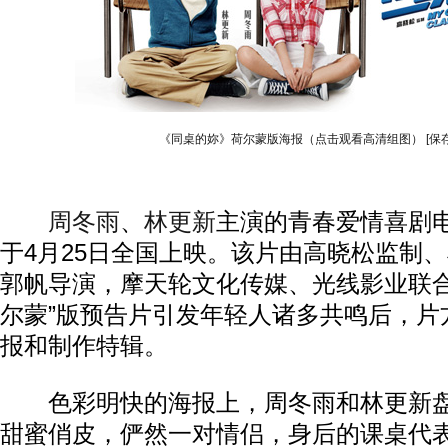
《同桌的妳》荷尔蒙版海报（点击观看高清组图）
[保
周冬雨
、
林更新
主演的青春爱情喜剧
于4月25日全国上映。该片由高晓松监制
郭帆导演，摩天轮文化传媒、光线影业联合
尔蒙”版预告片引发年轻人诸多共鸣后，片方
报和制作特辑。
色彩明快的海报上，周冬雨和林更新盘
甜蜜俏皮，俨然一对情侣，身后的课桌代表