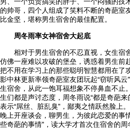
男、一个负责搞笑的胖子、一个闷骚的技
的帅哥，四个人组成了笑料不断的奇葩室
比金坚，堪称男生宿舍的最佳配置。
周冬雨率女神宿舍大起底
相对于男生宿舍的不忍直视，女生宿舍
仿佛一座难以攻破的堡垒，诱惑着男生前
把不用在学习上的那些聪明智慧都用在了
影中林更新率领奇葩室友团玩起“窃听风云
生宿舍，从此一饱耳福想象不停鼻血不止
生们都是声讨态度，周冬雨说“都是奇葩来
表示“屌丝、脏乱臭”，鄙夷之情跃然脸上。
晚上开座谈会，聊男生，为彼此恋爱的事
些奇葩的事情”，读大学才首次住宿舍的周