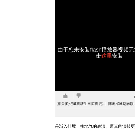
由于您未安装flash播放器视频
击
这里
安装
[相关]
刘恺威喜获生日惊喜 赵..
|
陈晓探班赵丽颖山
是渐入佳境，接地气的表演、逼真的演技更