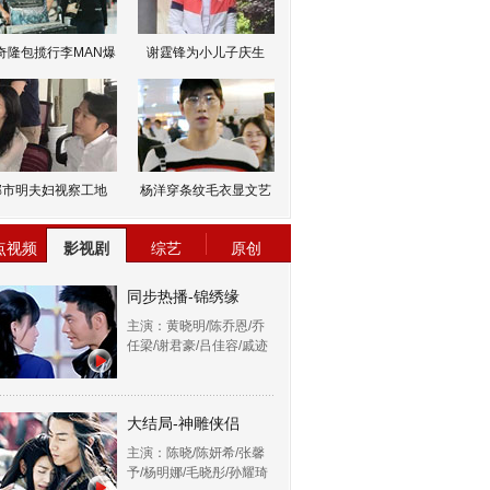
奇隆包揽行李MAN爆
谢霆锋为小儿子庆生
邹市明夫妇视察工地
杨洋穿条纹毛衣显文艺
点视频
影视剧
综艺
原创
同步热播-锦绣缘
主演：黄晓明/陈乔恩/乔
任梁/谢君豪/吕佳容/戚迹
大结局-神雕侠侣
主演：陈晓/陈妍希/张馨
予/杨明娜/毛晓彤/孙耀琦