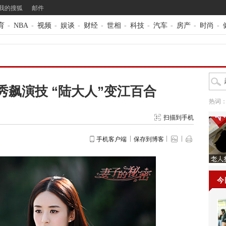
我的搜狐
邮件
育
-
NBA
-
视频
-
娱谈
-
财经
-
世相
-
科技
-
汽车
-
房产
-
时尚
-
飙演技 “陆大人”变江百合
热词
扫描到手机
手机客户端
保存到博客
今