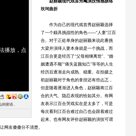
赵丽颖现代戏首秀飚演技情感脉络
坎坷曲折
作为自己的现代戏首秀赵丽颖选择
了一个颇具挑战性的角色——“人妻”江百
合。对
于正
处单身的赵丽颖来说此番挑
大梁并演绎人妻本身就是一个挑战，而
无法播放，点
江百合更是经历了“父母相继离世”、“婚
姻遭遇不顺”“痛失蓝颜知己”等等的人生
经历后逐渐走向成熟、稳重。在拍摄之
初赵丽颖对于角色的拿捏还有些忐忑，
但是随着逐渐进入角色，赵丽颖将江百
合的大气、隐忍表现的恰如其分。有网
友表示江百合哭戏实在是太多了，可是
间密语..
每次看到江百合难过自己也会跟着难过
起来。也有网友评价赵丽颖的演技可谓
让网友傻傻分不清楚。