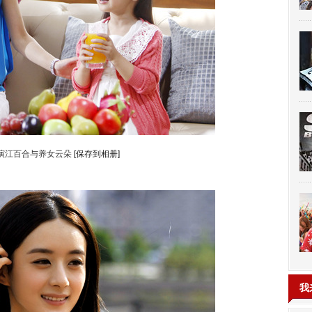
演江百合与养女云朵
[保存到相册]
我