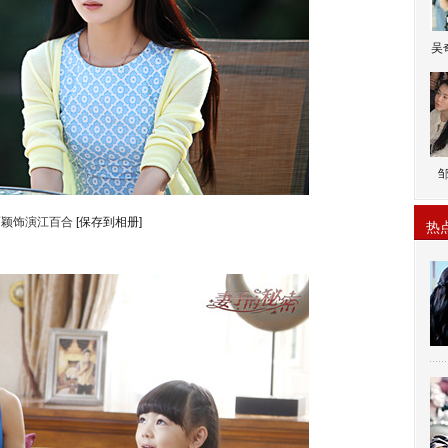
吴
丽颖饰演江百合
[保存到相册]
热