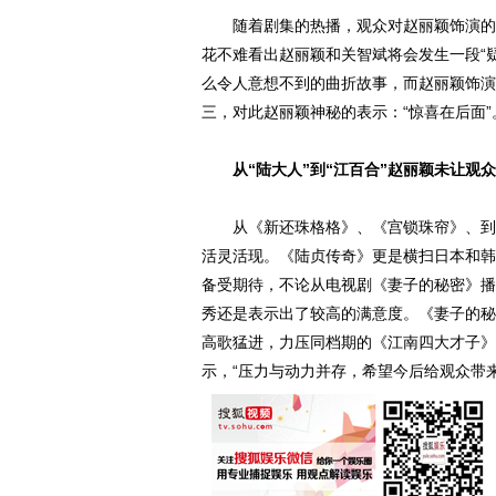
随着剧集的热播，观众对赵丽颖饰演的江
花不难看出赵丽颖和关智斌将会发生一段“
么令人意想不到的曲折故事，而赵丽颖饰演
三，对此赵丽颖神秘的表示：“惊喜在后面”
从“陆大人”到“江百合”赵丽颖未让观众
从《新还珠格格》、《宫锁珠帘》、到《
活灵活现。《陆贞传奇》更是横扫日本和韩国
备受期待，不论从电视剧《妻子的秘密》播
秀还是表示出了较高的满意度。《妻子的秘
高歌猛进，力压同档期的《江南四大才子》
示，“压力与动力并存，希望今后给观众带