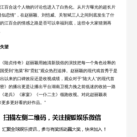
百合这个人物的讨论也进入了白热化。从片方曝光的超长片
疑似恋情”，在赵丽颖、刘恺威、关智斌三人之间到底发生了什
的江百合的情感之路是否可以幸福到底，这些令大家猜测再
。
失望
陆贞传奇》赵丽颖用她清新脱俗的演技把每一个角色诠释的
受到“泡菜”和“霓虹”观众热烈追捧。赵丽颖的现代戏首秀于是
出以来的口碑效应还是收视成绩，观众对于“陆大人”的现代首
密》的播出更是让播出平台湖南卫视力挽之前低迷的收拾一路
《老兵》《家宴》《一仆二主》领跑收视。对此赵丽颖表
来更多更好看的好作品。”