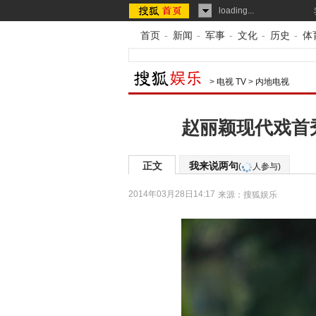
loading...
首页
-
新闻
-
军事
-
文化
-
历史
-
体
>
电视 TV
>
内地电视
赵丽颖现代戏首秀
正文
我来说两句
(
人参与)
2014年03月28日14:17
来源：
搜狐娱乐