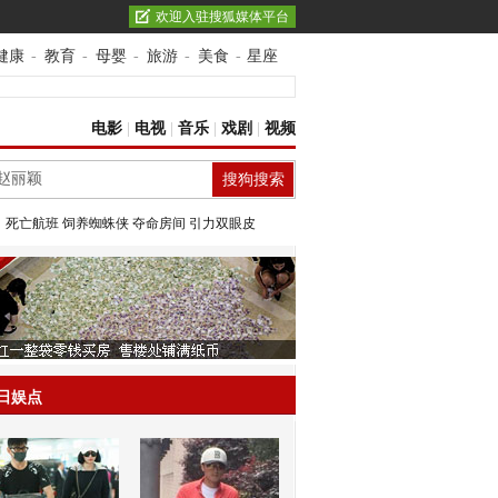
欢迎入驻搜狐媒体平台
健康
-
教育
-
母婴
-
旅游
-
美食
-
星座
电影
|
电视
|
音乐
|
戏剧
|
视频
：
死亡航班
饲养蜘蛛侠
夺命房间
引力双眼皮
日娱点