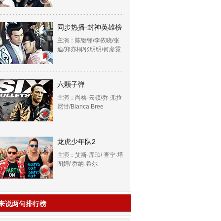
同步热播-封神英雄榜
主演：陈键锋/李依晓/张
迪/郑亦桐/张明明/何彦霓
六颗子弹
主演：尚格·云顿/乔·弗拉
尼甘/Bianca Bree
龙虎少年队2
主演：艾斯·库珀/ 查宁·塔
图姆/ 乔纳·希尔
来说两句排行榜