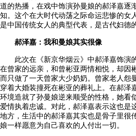
道的热播，在戏中饰演孙曼娘的郝泽嘉逐
知。这个在大时代动荡之际命运悲惨的女
是中国传统女人的典型代表，是古代妇德
郝泽嘉：我和曼娘其实很像
此次在《新京华烟云》中郝泽嘉饰演的
在曾家的远亲，和曾彬亚两情相悦，却因
而只做了一天曾家大少奶奶。曾家老人怨
穿着大婚装撞死在彬亚的葬礼上。在郝泽
环境造就了孙曼娘逆来顺受的性格，她看
爱情执着忠诚。对此，郝泽嘉表示这也是
地方，生活中的郝泽嘉其实也是骨子里很
娘一样愿意为自己喜欢的人付出一切。