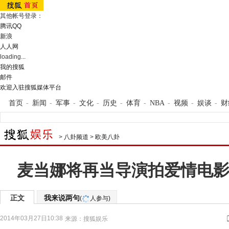
其他帐号登录：
腾讯QQ
新浪
人人网
loading...
我的搜狐
邮件
欢迎入驻搜狐媒体平台
首页
-
新闻
-
军事
-
文化
-
历史
-
体育
-
NBA
-
视频
-
娱谈
-
财
>
八卦频道
>
欧美八卦
麦当娜将再当导演拍爱情电影
正文
我来说两句
(
人参与)
2014年03月27日10:38
来源：
搜狐娱乐