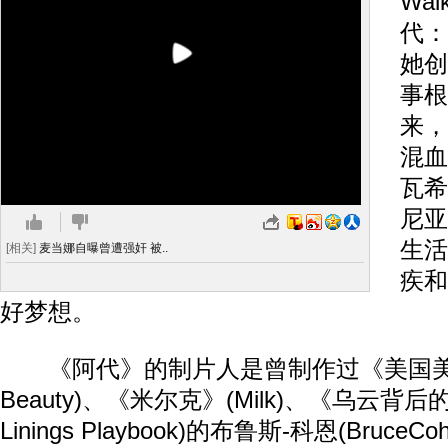
Wa
代：
她创
事根
来，
混血
瓦希
尼亚
生活
[相关]
麦当娜自曝曾遭强奸 被..
疾和
好梦想。
《阿代》的制片人是曾制作过《美国美人》(
Beauty)、《米尔克》(Milk)、《乌云背后的
Linings Playbook)的布鲁斯-科恩(Bruc