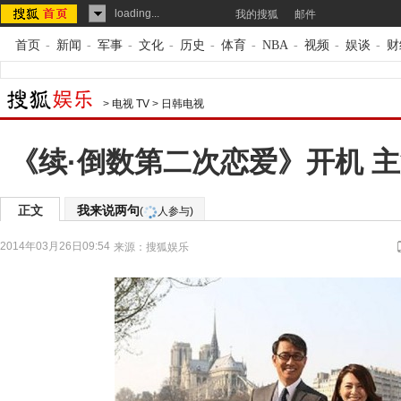
loading...
我的搜狐
邮件
首页
-
新闻
-
军事
-
文化
-
历史
-
体育
-
NBA
-
视频
-
娱谈
-
财
>
电视 TV
>
日韩电视
《续·倒数第二次恋爱》开机 
正文
我来说两句
(
人参与)
2014年03月26日09:54
来源：
搜狐娱乐