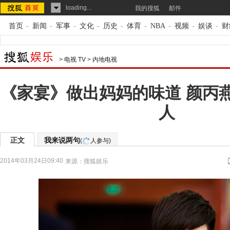
loading...
我的搜狐
邮件
首页
-
新闻
-
军事
-
文化
-
历史
-
体育
-
NBA
-
视频
-
娱谈
-
财
>
电视 TV
>
内地电视
《家宴》做出妈妈的味道 颜丙
人
正文
我来说两句
(
人参与)
2014年03月24日09:40
来源：
搜狐娱乐