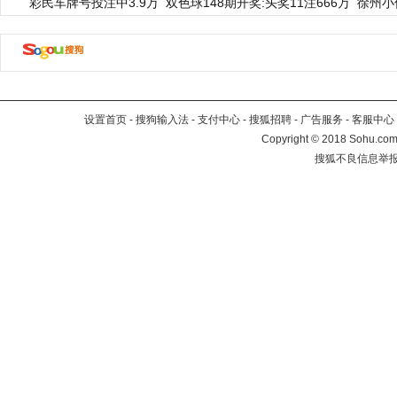
彩民车牌号投注中3.9万
双色球148期开奖:头奖11注666万
徐州小
设置首页
-
搜狗输入法
-
支付中心
-
搜狐招聘
-
广告服务
-
客服中心
Copyright
©
2018 Sohu.com 
搜狐不良信息举