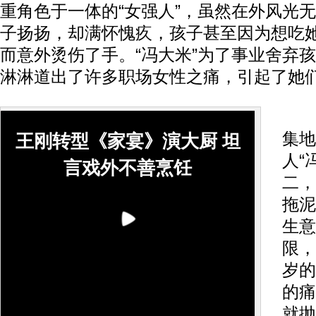
重角色于一体的“女强人”，虽然在外风光
子扬扬，却满怀愧疚，孩子甚至因为想吃她
而意外烫伤了手。“冯大米”为了事业舍弃
淋淋道出了许多职场女性之痛，引起了她
北
集地
王刚转型《家宴》演大厨 坦
人“
言戏外不善烹饪
二，
拖泥
生意
限，
岁的
的痛
就抛