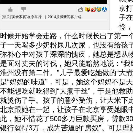
京打
子在
[相关]
“美食家宴”在京举行 ..
|
2014搜狐新闻客户端..
怜，
时候开始学会走路，什么时候长出了第一
子一天喝多少奶粉尿几次尿，也没有给孩
弥补心中对孩子深深的愧疚，她总是想从
是面对丈夫的讨伐，她只能黯然地说：“我
淮州没有第二件。”儿子最爱吃她做的“大煮
是“妈妈的味道”，可是，她这个妈妈不是
天
不能想吃就吃得到“大煮干丝”，于是他救
就烫伤了手。孩子的意外受伤，让大米下
北京跟她在一起，让孩子在北京享受她眼
此，她不惜花了500多万巨款买房，贷款3
银行就得3万，成为苦逼的“房奴”。可是