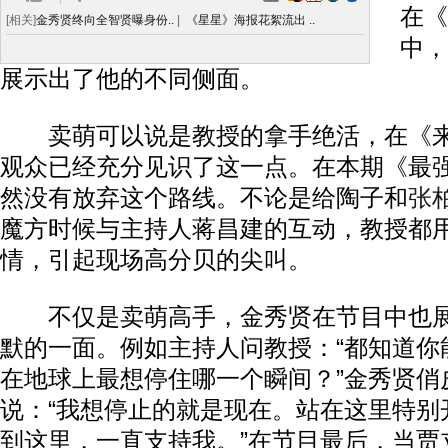
在《
[相关]
金秀贤终向全智贤曝身份..
|
《星星》海报花絮流出 ..
中，
展示出了他的不同侧面。
卖萌可以说是教授的拿手绝活，在《来
观众已经充分见识了这一点。在本期《最
然没有放弃这个路线。不论是给陶子和
张
魔方时候与主持人蒋昌建的互动，教授都用
情，引起现场高分贝的尖叫。
不仅是卖萌高手，金秀贤在节目中也展
默的一面。例如主持人问教授：“都知道你
在地球上最想停住哪一个瞬间？”金秀贤俏
说：“我想停止的就是现在。站在这里特别
到这里，一直支持我。”在节目最后，当贾