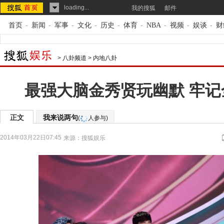
loading...
我的搜狐
邮件
首页
-
新闻
-
军事
-
文化
-
历史
-
体育
-
NBA
-
视频
-
娱谈
-
财
>
八卦频道
>
内地八卦
最强大脑金秀贤玩幽默 牢记
正文
我来说两句
(
人参与)
2014年03月22日07:45
来源：
搜狐娱乐