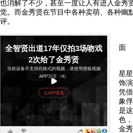
也消解了不少，甚至一度让人有进入金秀
觉。而金秀贤在节目中各种卖萌、各种幽
评。
金
面
全智贤出道17年仅拍3场吻戏
2次给了金秀贤
在
当前设备不支持此格式的视频，请使用搜狐视频
星星
APP观看（4）
饰演
凭借
去APP观看
象俘
是这
色，
金秀