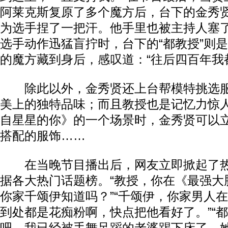
阿莱克斯复原了多个魔方后，台下的金秀
为选手捏了一把汗。他手里也被主持人塞
选手动作迅猛盲拧时，台下的“都教授”则
的魔方藏到身后，感叹道：“往后四百年我
除此以外，金秀贤还上台帮模特挑选服
美上的独特品味；而且教授也是记忆力惊
自星星的你》的一个场景时，金秀贤可以
搭配的服饰……
在当晚节目播出后，网友立即掀起了热
据各大热门话题榜。“教授，你在《最强大
你家千颂伊知道吗？”“千颂伊，你家男人
到处都是花痴粉啊，快点把他看好了。”“都