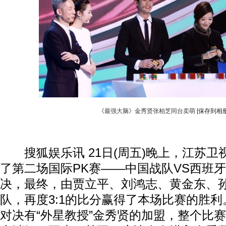
《最强大脑》金秀贤张柏芝同台卖萌
[保存到相册
搜狐娱乐讯 21日(周五)晚上，江苏卫
了第二场国际PK赛——中国战队VS西班
决，最终，由贾立平、刘鸿志、黄金东、
队，再度3:1的比分赢得了本场比赛的胜
对决有“外星教授”金秀贤的加盟，整个比