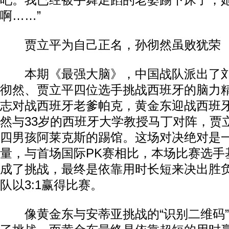
吧。我已经被手舞足蹈的老婆踢下床了，
啊……”
贾立平为自己正名，孙彻然虽败犹荣
本期《最强大脑》，中国战队派出了刘
彻然、贾立平四位选手挑战西班牙的脑力
志对战西班牙老爹帕克，黄金东迎战西班
然与33岁的西班牙大学教授马丁对阵，贾
四男孩阿莱克斯的踢馆。这场对决绝对是
量，与首场国际PK赛相比，本场比赛选手
成了挑战，最终是依靠用时长短来决出胜
队以3:1赢得比赛。
像黄金东与安蒂亚挑战的“识别二维码”