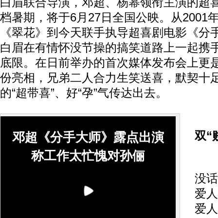
白眉联合导演，邓超、
杨幂
领衔主演的超
档暑期，将于6月27日全国公映。从200
《翠花》到今天联手执导超喜剧电影《分
白眉在有情怀没节操的搞笑道路上一起携
底限。在日前举办的首次媒体发布会上更是
份亮相，兄弟二人合力生笑送喜，默契十
的“超带喜”、好“孕”气传达出去。
双“
邓超《分手大师》露点出演
称工作太忙愧对孙俪
这
没话
爱人
爱人