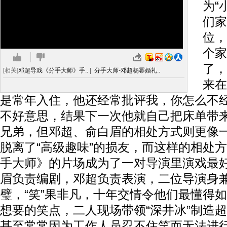
为“
们家
位，
个家
了，
[相关]
邓超导戏《分手大师》手..
|
分手大师-邓超杨幂婚礼..
来在
是常年入住，他还经常批评我，你怎么不
不好意思，结果下一次他就自己把床单带来
兄弟，但邓超、俞白眉的相处方式则更像一
脱离了“高级趣味”的损友，而这样的相处
手大师》的片场成为了一对导演里演戏最
眉负责编剧，邓超负责表演，二位导演身兼
璧，“笑”果非凡，十年交情令他们最懂得
想要的笑点，二人现场带领“深井冰”制造
甚至常常因为工作人员忍不住笑而无法进