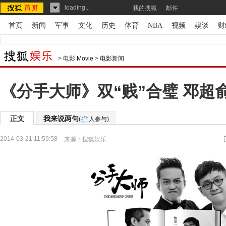
loading...
我的搜狐
邮件
首页
-
新闻
-
军事
-
文化
-
历史
-
体育
-
NBA
-
视频
-
娱谈
-
财
>
电影 Movie
>
电影新闻
《分手大师》双“贱”合璧 邓超
正文
我来说两句
(
人参与)
2014-03-21 11:59:58
来源：
搜狐娱乐