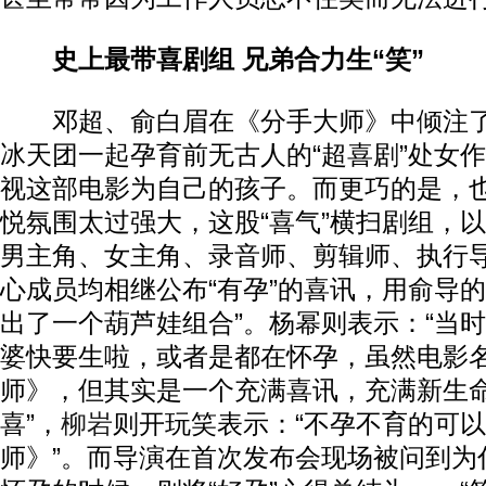
史上最带喜剧组 兄弟合力生“笑”
邓超、俞白眉在《分手大师》中倾注了
冰天团一起孕育前无古人的“超喜剧”处女
视这部电影为自己的孩子。而更巧的是，
悦氛围太过强大，这股“喜气”横扫剧组，
男主角、女主角、录音师、剪辑师、执行
心成员均相继公布“有孕”的喜讯，用俞导的
出了一个葫芦娃组合”。杨幂则表示：“当
婆快要生啦，或者是都在怀孕，虽然电影
师》，但其实是一个充满喜讯，充满新生
喜”，
柳岩
则开玩笑表示：“不孕不育的可
师》”。而导演在首次发布会现场被问到为