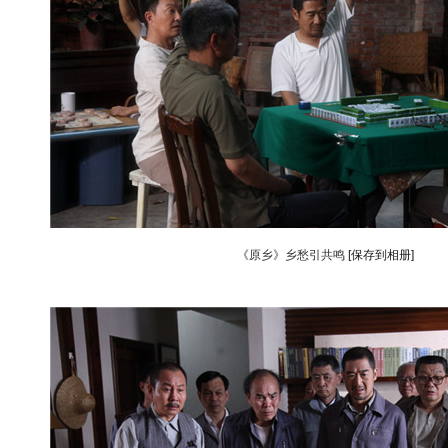
《原乡》乡愁引共鸣
[保存到相册]