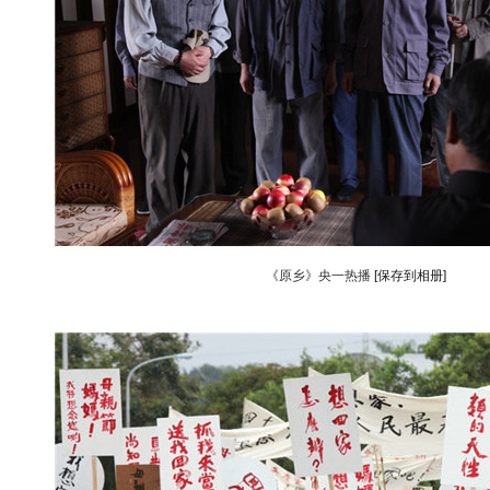
《原乡》央一热播
[保存到相册]