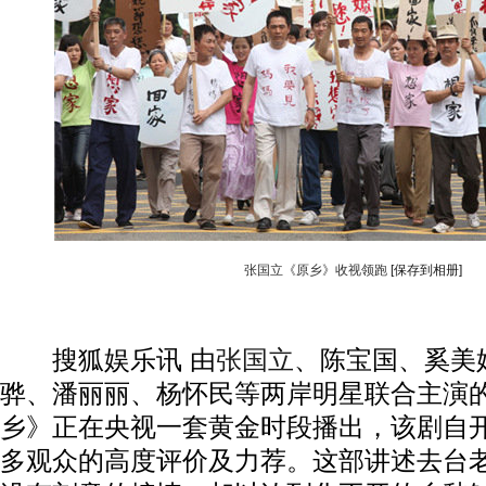
张国立《原乡》收视领跑
[保存到相册]
搜狐娱乐讯 由
张国立
、陈宝国、奚美
骅、潘丽丽、杨怀民等两岸明星联合主演
乡》正在央视一套黄金时段播出，该剧自
多观众的高度评价及力荐。这部讲述去台