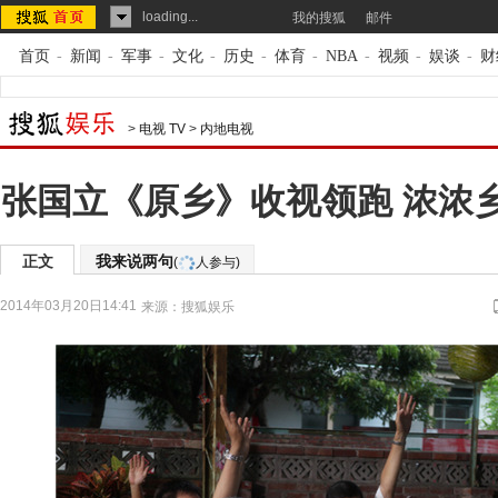
loading...
我的搜狐
邮件
首页
-
新闻
-
军事
-
文化
-
历史
-
体育
-
NBA
-
视频
-
娱谈
-
财
>
电视 TV
>
内地电视
张国立《原乡》收视领跑 浓浓
正文
我来说两句
(
人参与)
2014年03月20日14:41
来源：
搜狐娱乐