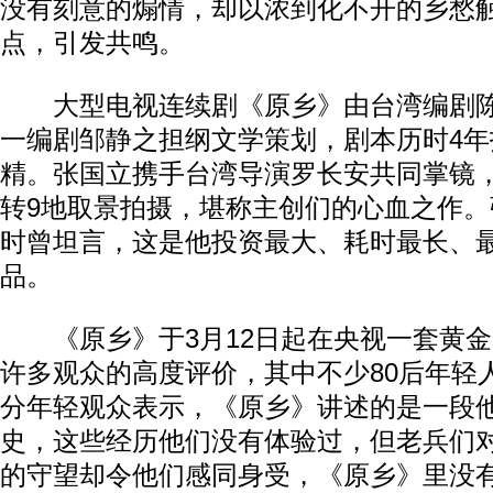
没有刻意的煽情，却以浓到化不开的乡愁
点，引发共鸣。
大型电视连续剧《原乡》由台湾编剧陈
一编剧邹静之担纲文学策划，剧本历时4
精。张国立携手台湾导演罗长安共同掌镜
转9地取景拍摄，堪称主创们的心血之作
时曾坦言，这是他投资最大、耗时最长、
品。
《原乡》于3月12日起在央视一套黄金
许多观众的高度评价，其中不少80后年轻
分年轻观众表示，《原乡》讲述的是一段
史，这些经历他们没有体验过，但老兵们
的守望却令他们感同身受，《原乡》里没