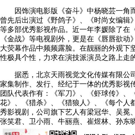
因饰演电影版《奋斗》中杨晓芸一角而
曾先后出演过《野鸽子》、《时尚女编辑
等多部优秀影视作品。近一年李媛除了在
《金战》等电视剧外，更是在《唇唇欲动
大荧幕作品中频频露脸。在靓丽的外观下
性极具个性，力求在演技派演员之路上走
据悉，北京天雨视觉文化传媒有限公司
家集制作、发行、经纪于一体的优秀影视
团队代表作有：《军刀》、《虾球传》、
花》、《猎杀》、《猎狼人》、《每个人
秀影视剧，公司旗下艺人有梁冠华、吴冕
张笑君、卫小雨、牛丽燕、崔煜林、孙东