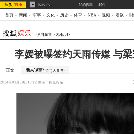
loading...
我的搜狐
邮件
首页
-
新闻
-
军事
-
文化
-
历史
-
体育
-
NBA
-
视频
-
娱谈
-
财
>
八卦频道
>
内地八卦
李媛被曝签约天雨传媒 与梁
正文
我来说两句
(
人参与)
2014年03月19日10:12
来源：
搜狐娱乐