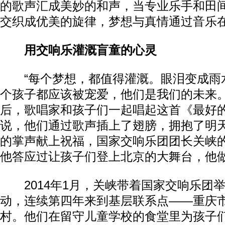
的歌声汇成美妙的和声，当专业乐手和田
交织成优美的旋律，梦想与真情通过音乐
用交响乐灌溉盲童的心灵
“每个梦想，都值得灌溉。眼泪变成雨
个孩子都应该被宠爱，他们是我们的未来。
后，歌唱家和孩子们一起唱起这首《最好
说，他们通过歌声插上了翅膀，拥抱了明
的掌声献上祝福，国家交响乐团团长关峡
他答应过让孩子们登上北京的大舞台，他
2014年1月，关峡带着国家交响乐团举
动，连续第四年来到基层联系点——重庆
村。他们在留守儿童学校的食堂里为孩子