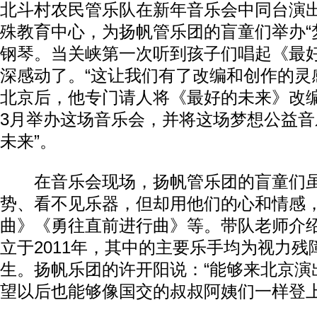
北斗村农民管乐队在新年音乐会中同台演
殊教育中心，为扬帆管乐团的盲童们举办“
钢琴。当关峡第一次听到孩子们唱起《最
深感动了。“这让我们有了改编和创作的灵
北京后，他专门请人将《最好的未来》改
3月举办这场音乐会，并将这场梦想公益音
未来”。
在音乐会现场，扬帆管乐团的盲童们虽
势、看不见乐器，但却用他们的心和情感
曲》《勇往直前进行曲》等。带队老师介
立于2011年，其中的主要乐手均为视力残
生。扬帆乐团的许开阳说：“能够来北京演
望以后也能够像国交的叔叔阿姨们一样登上