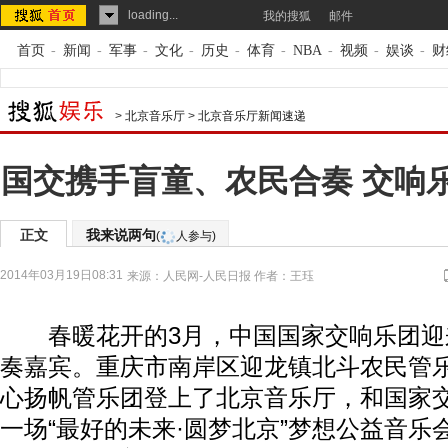
loading...
我的搜狐
邮件
首页
-
新闻
-
军事
-
文化
-
历史
-
体育
-
NBA
-
视频
-
娱谈
-
财
>
北京音乐厅
>
北京音乐厅新闻速递
国交携手盲童、农民合奏 交响乐
正文
我来说两句
(
人参与)
2014年03月19日08:31
来源：
人民网-人民日报
作者：王珏
春暖花开的3月，中国国家交响乐团迎
奏嘉宾。重庆市南岸区迎龙镇北斗农民管
心扬帆管乐团登上了北京音乐厅，和国家
一场“最好的未来·圆梦北京”梦想公益音乐