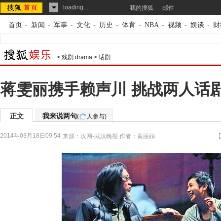
loading...
我的搜狐
邮件
首页
-
新闻
-
军事
-
文化
-
历史
-
体育
-
NBA
-
视频
-
娱谈
-
财
>
戏剧 drama
>
话剧
蒋雯丽携手赖声川 挑战两人话
正文
我来说两句
(
人参与)
2014年03月18日09:54
来源：
汉网-武汉晚报
作者：黄丽娟