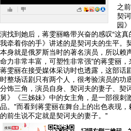
之前
契诃
园》
演找到她后，蒋雯丽略带兴奋的感叹“这真
我牵着你的手》讲述的是契诃夫的生平。
本身就是俄罗斯当时的著名演员，所以赖声
命力非常丰富，可塑性非常强”的蒋雯丽，
蒋雯丽在接受媒体采访时也透露，这部话
时整场话剧只有两个人，很考验演员的功底
分饰三角，演员自身、契诃夫的妻子、契
舅》《三姊妹》中的女主角，是一部很刺
品。”而看到蒋雯丽在舞台上的出色表现，
的前生说不定就是契诃夫的妻子。”