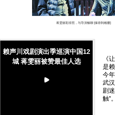
蒋雯丽彩排照，与导演畅聊
[保存到相册]
赖声川戏剧演出季巡演中国12
《让
城 蒋雯丽被赞最佳人选
是赖
今年
武汉
剧迷
触”
早