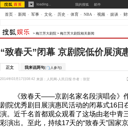
loading...
我的搜狐
邮件
首页
-
新闻
-
军事
-
文化
-
历史
-
体育
-
NBA
-
视频
-
娱谈
-
财
>
梅兰芳大剧院
>
梅兰芳大剧院相关新闻
“致春天”闭幕 京剧院低价展演
正文
我来说两句
(
人参与)
2014年03月17日08:42
来源：
人民网-人民日报
作者：张贺
《致春天——京剧名家名段演唱会》作为
剧院优秀剧目展演惠民活动的闭幕式16日
演。近千名首都观众观看了这场由老中青
彩演出。至此，持续17天的“致春天”国家