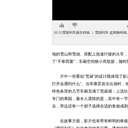
[相关]
雪国列车诞生特辑..
|
雪国列车-监狱舱特辑.
地的雪山和雪崩、搭配上急速行驶的火车，
了“不寒而栗”：车厢空间狭小而肮脏，随
片中一些看似“荒诞”的设计既体现了影
打开会遇到什么”。当宋康昊首次出场时，
特色各异的几节车厢充满了荒诞感：上流社
专门的果园，最令人震惊的是，其中有一节
去，旁边还有一个厨子选择合适的鱼做成刺
在故事方面，影片也有带有鲜明的奉俊昊