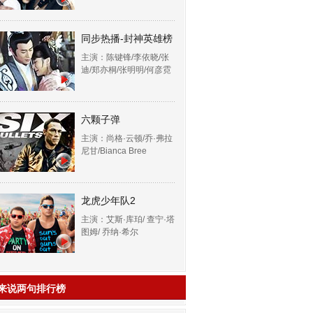
同步热播-封神英雄榜
主演：陈键锋/李依晓/张
迪/郑亦桐/张明明/何彦霓
六颗子弹
主演：尚格·云顿/乔·弗拉
尼甘/Bianca Bree
龙虎少年队2
主演：艾斯·库珀/ 查宁·塔
图姆/ 乔纳·希尔
来说两句排行榜