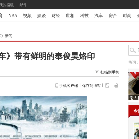
我的搜狐
邮件
育
-
NBA
-
视频
-
娱谈
-
财经
-
世相
-
科技
-
汽车
-
房产
-
时尚
-
车》新闻
车》带有鲜明的奉俊昊烙印
热词
扫描到手机
手机客户端
保存到博客
今