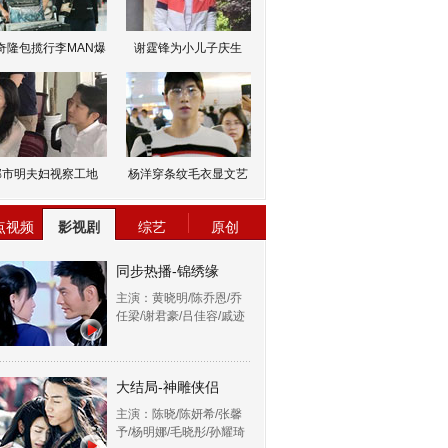
奇隆包揽行李MAN爆
谢霆锋为小儿子庆生
邹市明夫妇视察工地
杨洋穿条纹毛衣显文艺
点视频
影视剧
综艺
原创
同步热播-锦绣缘
主演：黄晓明/陈乔恩/乔
任梁/谢君豪/吕佳容/戚迹
大结局-神雕侠侣
主演：陈晓/陈妍希/张馨
予/杨明娜/毛晓彤/孙耀琦