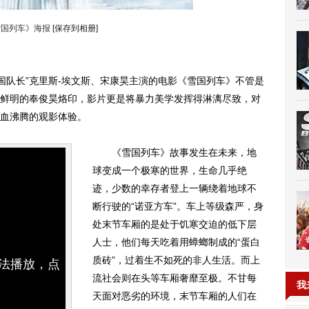
雪国列车》海报
[保存到相册]
队长”克里斯-埃文斯、宋康昊主演的电影《雪国列车》不管是
鲜明的奉俊昊烙印，影片更是将暴力美学发挥得淋漓尽致，对
血沸腾的观影体验。
《雪国列车》故事发生在未来，地
球变成一个极寒的世界，生命几乎绝
迹，少数的幸存者登上一辆绕着地球不
断行驶的“诺亚方车”。车上等级森严，身
处末节车厢的是处于饥寒交迫的低下层
人士，他们每天吃着用蟑螂制成的“蛋白
质砖”，过着生不如死的非人生活。而上
无法播放，点
流社会则在头等车厢奢靡至极。不甘每
我
天面对恶劣的环境，末节车厢的人们在