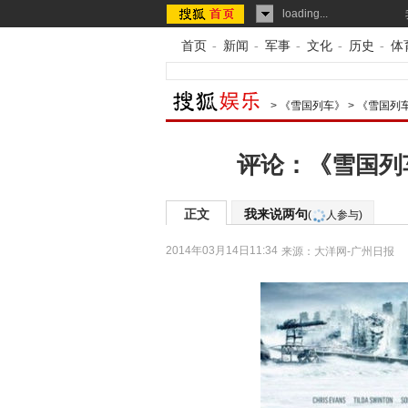
loading...
首页
-
新闻
-
军事
-
文化
-
历史
-
体
>
《雪国列车》
>
《雪国列
评论：《雪国列
正文
我来说两句
(
人参与)
2014年03月14日11:34
来源：
大洋网-广州日报