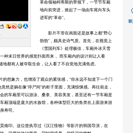
革命领袖柯蒂斯的带领下，一节节车厢
地向前突进，掀起了一场由车尾向车头
进军的“革命”。
影片不管在画面还是故事上都“野心
.
勃勃”，颇具史诗气质。首先，在视觉上
《雪国列车》处理极佳，车厢外冰天雪
一种末日世界的感觉扑面而来， 而车厢内的设计则让人看
时随地都有人被夺取生命，让人看了不自觉地充满焦虑。
片的想象力，也增添了观众的紧张感，“你永远不知道下一个门
他竟然是躺在像“停尸间”的柜子里面，充满惊悚感。再往前走，
会的车厢里可以游泳、桑拿、美容美发，甚至还有一节车厢是
车厢顶端是庞大的水族馆，各种体型巨大的鱼类在上面游来游
身寿司。
烙印。这位曾执导过《汉江怪物》等影片的韩国导演，在