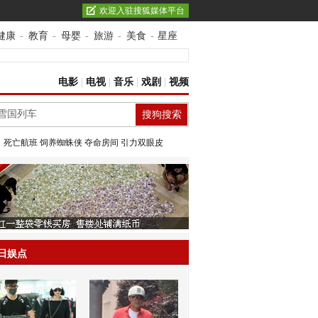
欢迎入驻搜狐媒体平台
健康
-
教育
-
母婴
-
旅游
-
美食
-
星座
电影
|
电视
|
音乐
|
戏剧
|
视频
：
死亡航班
饲养蜘蛛侠
夺命房间
引力双眼皮
日娱点