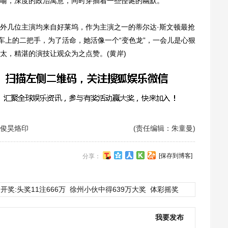
喻，深度的政治寓意，同时穿插着一些怪诞的幽默。
几位主演均来自好莱坞，作为主演之一的蒂尔达·斯文顿最抢
车上的二把手，为了活命，她活像一个“变色龙”，一会儿是心狠
太，精湛的演技让观众为之点赞。(黄岸)
俊昊烙印
(责任编辑：朱童曼)
[保存到博客]
分享：
开奖:头奖11注666万
徐州小伙中得639万大奖
体彩摇奖
我要发布