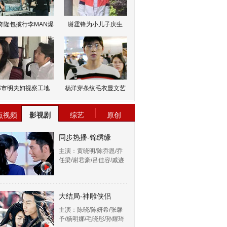
奇隆包揽行李MAN爆
谢霆锋为小儿子庆生
邹市明夫妇视察工地
杨洋穿条纹毛衣显文艺
点视频
影视剧
综艺
原创
同步热播-锦绣缘
主演：黄晓明/陈乔恩/乔
任梁/谢君豪/吕佳容/戚迹
大结局-神雕侠侣
主演：陈晓/陈妍希/张馨
予/杨明娜/毛晓彤/孙耀琦