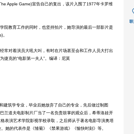
 Apple Game)宣告自己的复出，该片入围了1977年卡罗维
院教育工作的同时，也坚持拍片，她导演的最后一部影片是
s)。
常对着演员大吼大叫，有时在片场甚至会和工作人员大打出
为捷克的“电影第一夫人”。编译：尼莫
和建筑学专业，毕业后她放弃了自己的专业，先后做过制图
巴兰道夫电影制片厂当了一名负责鼓掌的观众后，希蒂洛娃开
拉格表演艺术学院影视学校录取，之后师从于著名电影导演奥塔
962年毕业。她的代表作是《雏菊》《禁果游戏》《愉快时刻》等。