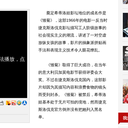
奠定希蒂洛娃影坛地位的成名作是
《雏菊》，这部1966年的电影一反当时
捷克斯洛伐克影坛描写工人阶级故事的
社会现实主义的潮流，讲述了一对空虚
放纵女孩的故事，影片的抽象派拼贴画
手法和表现主义技术令人眼花缭乱。
无法播放，点
《雏菊》取得了巨大成功，在当年
的意大利贝加莫电影节获得评委会大
奖。不过在捷克斯洛伐克国内，这部影
片却因为其描写内容和浪费食物的镜头
而受到封杀。《雏菊》被禁后，希蒂洛
娃基本处于无片可拍的境地，然而捷克
斯洛伐克官方倒并没有把她列入黑名
单。
我