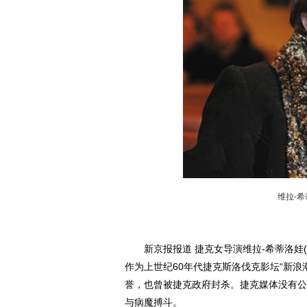
维拉-
新京报报道 捷克女导演维拉-希蒂洛娃(Vera
作为上世纪60年代捷克斯洛伐克影坛“新浪
誉，也曾被捷克政府封杀。捷克媒体没有公
与病魔搏斗。