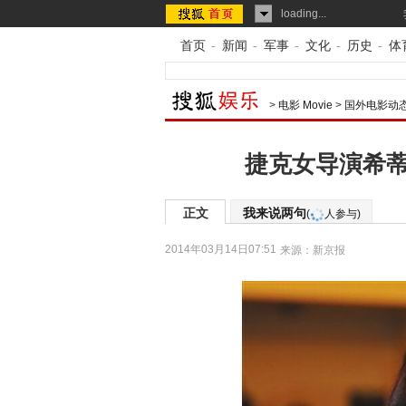
loading...
首页
-
新闻
-
军事
-
文化
-
历史
-
体
>
电影 Movie
>
国外电影动
捷克女导演希蒂
正文
我来说两句
(
人参与)
2014年03月14日07:51
来源：
新京报