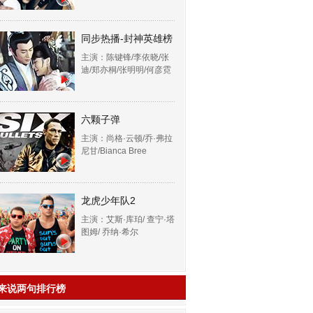
同步热播-封神英雄榜
主演：陈键锋/李依晓/张
迪/郑亦桐/张明明/何彦霓
六颗子弹
主演：尚格·云顿/乔·弗拉
尼甘/Bianca Bree
龙虎少年队2
主演：艾斯·库珀/ 查宁·塔
图姆/ 乔纳·希尔
来说两句排行榜