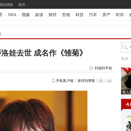
我的搜狐
邮件
育
-
NBA
-
视频
-
娱谈
-
财经
-
世相
-
科技
-
汽车
-
房产
-
时尚
-
态
洛娃去世 成名作《雏菊》
热词
扫描到手机
手机客户端
保存到博客
今