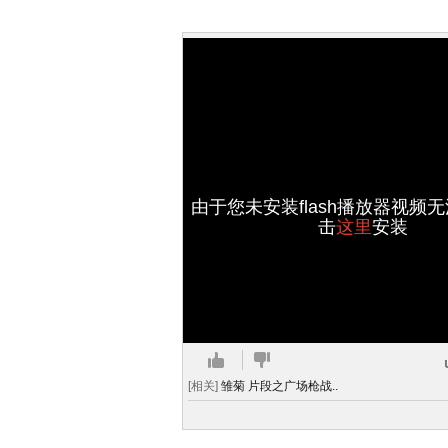
由于您未安装flash播放器视频
击
这里
安装
[相关]
雏菊 片段之广场枪战..