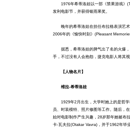
1976年希蒂洛娃以一部《禁果游戏》(The
发利电影节，并获得银雨果奖。
晚年的希蒂洛娃在担任布拉格表演艺术学
2006年的《愉快时刻》(Pleasant Memorie
据悉，希蒂洛娃的脾气出了名的火爆，经
手，不过没有人会抱怨，捷克电影人将其视
【人物名片】
维拉-希蒂洛娃
1929年2月出生，大学时她上的是哲学
员、时装模特、照片修图等工作。随后，在
始对电影制作产生兴趣，28岁那年她被布
卡-瓦夫拉(Otakar Vavra)，并于1