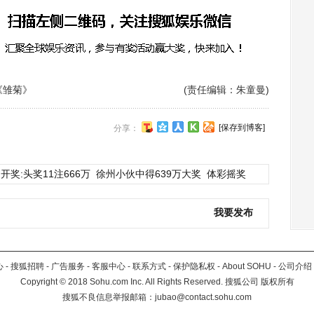
《雏菊》
(责任编辑：朱童曼)
[保存到博客]
分享：
开奖:头奖11注666万
徐州小伙中得639万大奖
体彩摇奖
我要发布
心
-
搜狐招聘
-
广告服务
-
客服中心
-
联系方式
-
保护隐私权
-
About SOHU
-
公司介绍
Copyright
©
2018 Sohu.com Inc. All Rights Reserved. 搜狐公司
版权所有
搜狐不良信息举报邮箱：
jubao@contact.sohu.com