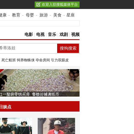
欢迎入驻搜狐媒体平台
健康
-
教育
-
母婴
-
旅游
-
美食
-
星座
电影
|
电视
|
音乐
|
戏剧
|
视频
：
死亡航班
饲养蜘蛛侠
夺命房间
引力双眼皮
日娱点