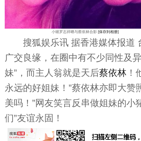
小猪罗志祥晒与蔡依林合影
[保存到相册]
搜狐娱乐讯 据香港媒体报道 
广交良缘，在圈中有不少同性及异
妹”，而主人翁就是天后
蔡依林
！
永远的好姐妹！”蔡依林亦即大赞照
美吗！”网友笑言反串做姐妹的小猪
们”友谊永固！