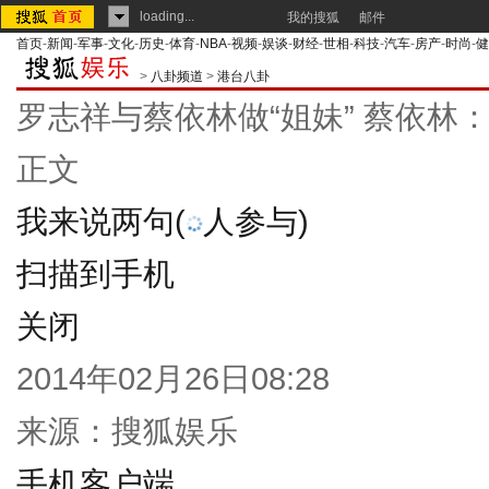
loading...
我的搜狐
邮件
首页
-
新闻
-
军事
-
文化
-
历史
-
体育
-
NBA
-
视频
-
娱谈
-
财经
-
世相
-
科技
-
汽车
-
房产
-
时尚
-
健
>
八卦频道
>
港台八卦
罗志祥与蔡依林做“姐妹” 蔡依林
正文
我来说两句
(
人参与)
扫描到手机
关闭
2014年02月26日08:28
来源：
搜狐娱乐
手机客户端