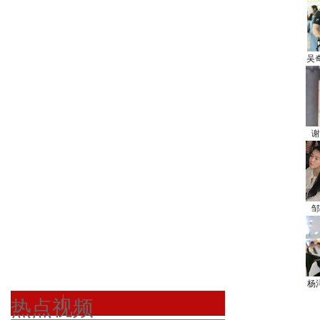
吴
谢
邹
杨
热点视频