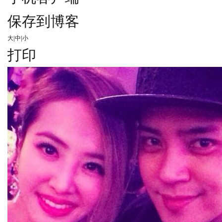
保存到博客
大
|
中
|
小
打印