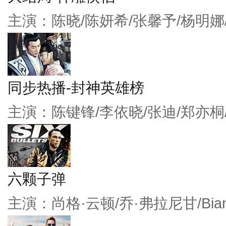
主演：陈晓/陈妍希/张馨予/杨明娜
同步热播-封神英雄榜
主演：陈键锋/李依晓/张迪/郑亦桐
六颗子弹
主演：尚格·云顿/乔·弗拉尼甘/Bianc