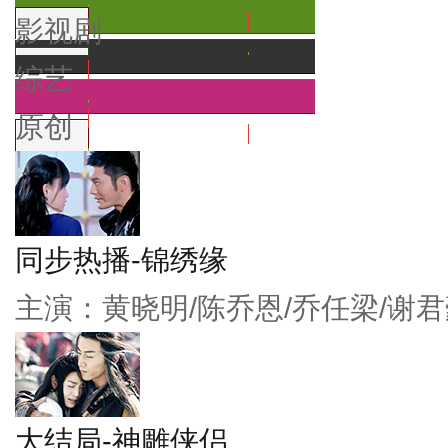
影视剧
综艺
原创
同步热播-锦绣缘
主演：黄晓明/陈乔恩/乔任梁/谢君
大结局-神雕侠侣