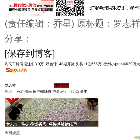
(责任编辑：乔星)
原标题：罗志祥
分享：
[保存到博客]
彩民车牌号投注中3.9万
双色球148期开奖:头奖11注666万
徐州小伙中得639万
热词：
死亡航班
饲养蜘蛛侠
夺命房间
引力双眼皮
今日娱点