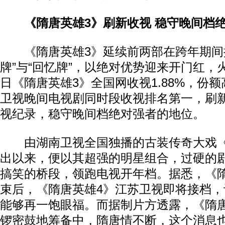
《隋唐英雄3》刷新收视 稳守晚间档
《隋唐英雄3》延续前两部在跨年期间播
牌”与“回忆牌”，以绝对优势迎来开门红，火
日《隋唐英雄3》全国网收视1.88%，份额高
卫视晚间电视剧同时段收视排名第一，刷
视纪录，稳守晚间档绝对强者的地位。
由湖南卫视全国独播的古装传奇大戏《
出以来，便以其超强的明星组合，过硬的
搞笑的桥段，领跑电视开年档。据悉，《
束后，《隋唐英雄4》江苏卫视即将接档
能够再一饱眼福。而据制片方透露，《隋
锣密鼓地筹备中，隋唐情不断，这个消息