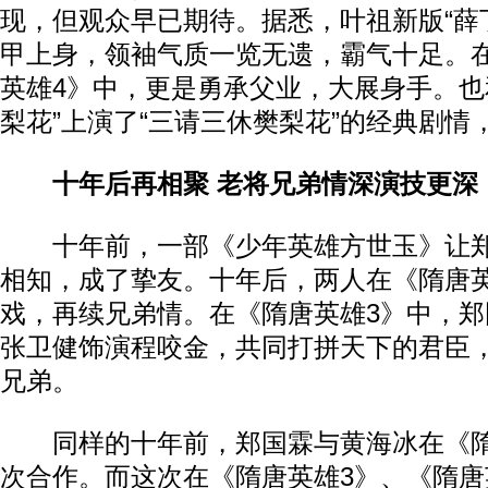
现，但观众早已期待。据悉，叶祖新版“薛
甲上身，领袖气质一览无遗，霸气十足。
英雄4》中，更是勇承父业，大展身手。也
梨花”上演了“三请三休樊梨花”的经典剧情
十年后再相聚 老将兄弟情深演技更深
十年前，一部《少年英雄方世玉》让郑
相知，成了挚友。十年后，两人在《隋唐英
戏，再续兄弟情。在《隋唐英雄3》中，
张卫健饰演程咬金，共同打拼天下的君臣
兄弟。
同样的十年前，郑国霖与黄海冰在《隋
次合作。而这次在《隋唐英雄3》、《隋唐