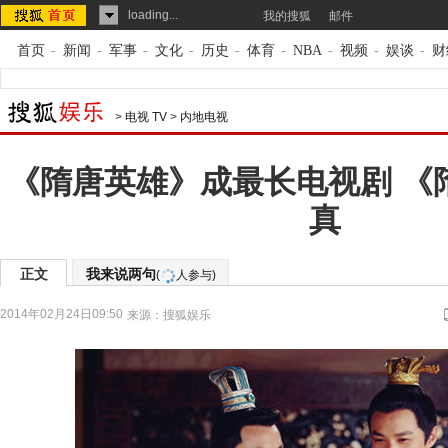
loading...
我的搜狐
邮件
首页
-
新闻
-
军事
-
文化
-
历史
-
体育
-
NBA
-
视频
-
娱谈
-
财
>
电视 TV
>
内地电视
《隋唐英雄》成最长电视剧 《
真
正文
我来说两句
(
人参与)
2014年02月24日09:50
来源：
搜狐娱乐