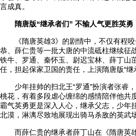
言成真。
隋唐版“继承者们” 不输人气更胜英勇
《隋唐英雄3》的剧情中，不仅有程咬
恭、薛仁贵等一批大唐的中流砥柱继续征
铁牛、罗通、秦怀玉、尉迟宝林、薛丁山
任，担起保家卫国的责任，上演隋唐版“继
少年挂帅的扫北王“罗通”扮演者
张睿
，
桃花，有着多段虐心缠绵的感情陪伴他共
霸气英勇更是深入人心，继承父志，少年
北漠，淋漓尽致地展现出骑马杀敌的英武
而薛仁贵的继承者薛丁山在《隋唐英雄