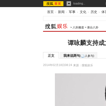
loading...
首页
-
新闻
-
军事
-
文化
-
历史
-
体
>
八卦频道
>
港台八卦
谭咏麟支持成
正文
我来说两句
(
人参与)
2014年02月18日08:24
来源：
搜狐娱乐