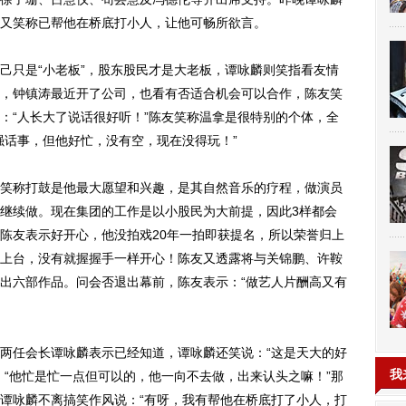
又笑称已帮他在桥底打小人，让他可畅所欲言。
只是“小老板”，股东股民才是大老板，谭咏麟则笑指看友情
，钟镇涛最近开了公司，也看有否适合机会可以合作，陈友笑
：“人长大了说话很好听！”陈友笑称温拿是很特别的个体，全
强话事，但他好忙，没有空，现在没得玩！”
称打鼓是他最大愿望和兴趣，是其自然音乐的疗程，做演员
继续做。现在集团的工作是以小股民为大前提，因此3样都会
陈友表示好开心，他没拍戏20年一拍即获提名，所以荣誉归上
上台，没有就握握手一样开心！陈友又透露将与关锦鹏、许鞍
出六部作品。问会否退出幕前，陈友表示：“做艺人片酬高又有
任会长谭咏麟表示已经知道，谭咏麟还笑说：“这是天大的好
我
：“他忙是忙一点但可以的，他一向不去做，出来认头之嘛！”那
谭咏麟不离搞笑作风说：“有呀，我有帮他在桥底打了小人，打