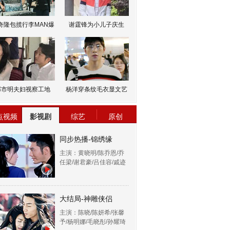
奇隆包揽行李MAN爆
谢霆锋为小儿子庆生
邹市明夫妇视察工地
杨洋穿条纹毛衣显文艺
点视频
影视剧
综艺
原创
同步热播-锦绣缘
主演：黄晓明/陈乔恩/乔
任梁/谢君豪/吕佳容/戚迹
大结局-神雕侠侣
主演：陈晓/陈妍希/张馨
予/杨明娜/毛晓彤/孙耀琦