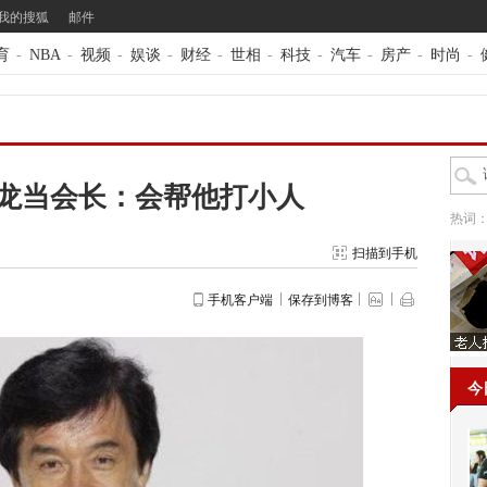
我的搜狐
邮件
育
-
NBA
-
视频
-
娱谈
-
财经
-
世相
-
科技
-
汽车
-
房产
-
时尚
-
龙当会长：会帮他打小人
热词
扫描到手机
手机客户端
保存到博客
今