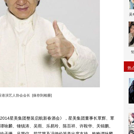
吴
热
香港演艺人协会会长
[保存到相册]
014星美集团整装启航新春酒会》，星美集团董事长覃辉、覃
谭咏麟、锺镇涛、吴雨、乐易玲、陈百祥、许鞍华、关锦鹏、
徐子珊、吕慧仪、苟芸慧及冯德伦等齐出席支持。昨晚谭咏麟