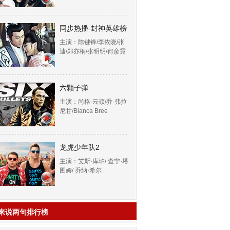
同步热播-封神英雄榜
主演：陈键锋/李依晓/张
迪/郑亦桐/张明明/何彦霓
六颗子弹
主演：尚格·云顿/乔·弗拉
尼甘/Bianca Bree
龙虎少年队2
主演：艾斯·库珀/ 查宁·塔
图姆/ 乔纳·希尔
来说两句排行榜