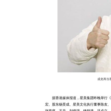
成龙再当
据香港媒体报道，星美集团昨晚举行《2
宏、股东杨受成、星美文化执行董事陈友、
张坚庭、王晶、刘伟强、锺舒漫、洪卓立，