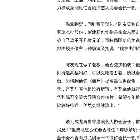
力撑
成龙
能胜任香港演艺人协会会长一职，
温拿到贺，问到带了贺礼？陈友笑称自己
看怎么批股份，彭建新也笑指是来拿东西走
称自己离不开几位兄弟，谭咏麟即哈哈笑说
部由校长做主，钟镇涛又笑说：“现在由阿
陈友现在做了老板，会否减少拍戏？他笑
则待遇高福利好，可以先吃着占着，所以会
做。另谈到他凭《僵尸》提名最佳男配角，
天，得奖与否他是没有所谓，有奖拿他就行
华和陈可辛等大导演合作拍片，希望今年推
比较好待遇，仍然会继续演出。”
谈到成龙再当香港演艺人协会会长，前两
消息！”但成龙这么忙会否胜任？谭咏麟说
至于会不会向成龙训示一下做好会长一职？