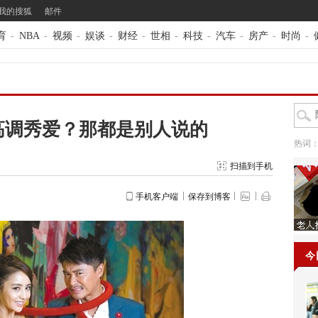
我的搜狐
邮件
育
-
NBA
-
视频
-
娱谈
-
财经
-
世相
-
科技
-
汽车
-
房产
-
时尚
-
高调秀爱？那都是别人说的
热词
扫描到手机
手机客户端
保存到博客
今