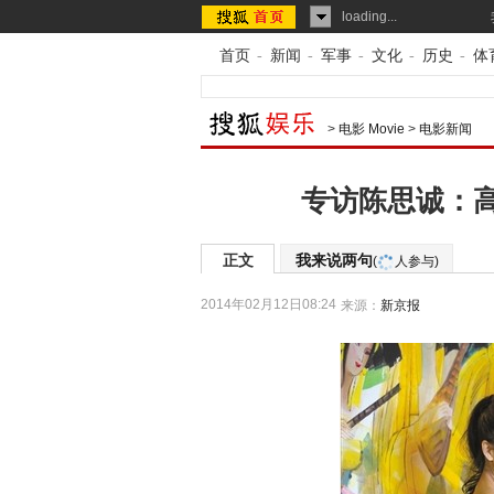
loading...
首页
-
新闻
-
军事
-
文化
-
历史
-
体
>
电影 Movie
>
电影新闻
专访陈思诚：
正文
我来说两句
(
人参与)
2014年02月12日08:24
来源：
新京报