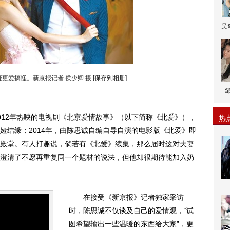
吴
更爱搞怪。新京报记者 侯少卿 摄
[保存到相册]
12年热映的电视剧《北京爱情故事》（以下简称《北爱》），
热
娅
结缘；2014年，由陈思诚自编自导自演的电影版《北爱》即
殿堂。有人打趣说，倘若有《北爱》续集，那么届时这对夫妻
澄清了不愿再重复同一个题材的说法，但他却很期待能加入奶
在接受《新京报》记者独家采访
时，陈思诚不仅谈及自己的爱情观，“试
图希望输出一些温暖的东西给大家”，更