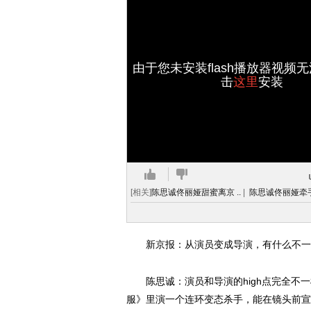
由于您未安装flash播放器视频
击
这里
安装
[相关]
陈思诚佟丽娅甜蜜离京 ..
|
陈思诚佟丽娅牵手
新京报：从演员变成导演，有什么不一
陈思诚：演员和导演的high点完全不一
服》里演一个连环变态杀手，能在镜头前宣