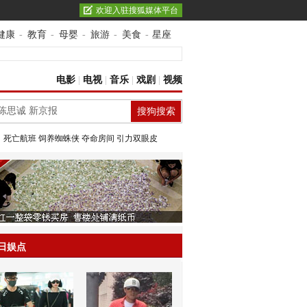
欢迎入驻搜狐媒体平台
健康
-
教育
-
母婴
-
旅游
-
美食
-
星座
电影
|
电视
|
音乐
|
戏剧
|
视频
：
死亡航班
饲养蜘蛛侠
夺命房间
引力双眼皮
日娱点