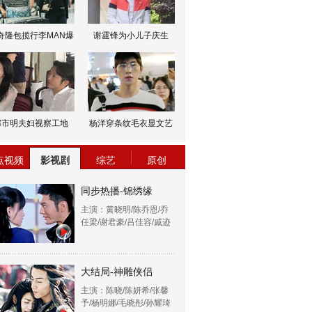
奇隆包揽行李MAN爆
谢霆锋为小儿子庆生
邹市明夫妇视察工地
杨洋穿条纹毛衣显文艺
点视频
影视剧
综艺
原创
同步热播-锦绣缘
主演：黄晓明/陈乔恩/乔
任梁/谢君豪/吕佳容/戚迹
大结局-神雕侠侣
主演：陈晓/陈妍希/张馨
予/杨明娜/毛晓彤/孙耀琦