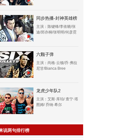
同步热播-封神英雄榜
主演：陈键锋/李依晓/张
迪/郑亦桐/张明明/何彦霓
六颗子弹
主演：尚格·云顿/乔·弗拉
尼甘/Bianca Bree
龙虎少年队2
主演：艾斯·库珀/ 查宁·塔
图姆/ 乔纳·希尔
来说两句排行榜