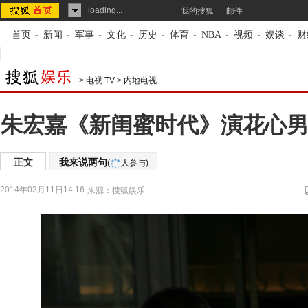
loading...
我的搜狐
邮件
首页
-
新闻
-
军事
-
文化
-
历史
-
体育
-
NBA
-
视频
-
娱谈
-
财
>
电视 TV
>
内地电视
朱宏嘉《新闺蜜时代》演花心男
正文
我来说两句
(
人参与)
2014年02月11日14:16
来源：
搜狐娱乐