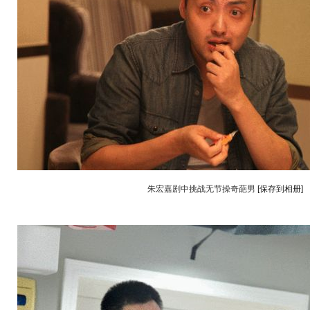
朱宏嘉剧中挑战无节操奇葩男
[保存到相册]