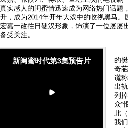
真实感人的闺蜜情迅速成为网络热门话题
升，成为2014年开年大戏中的收视黑马
宏嘉一改往日硬汉形象，饰演了一位屡屡
备受关注。
朱
的樊
新闺蜜时代第3集预告片
奇葩
谎称
出轨
列掉
众“
北（
我们