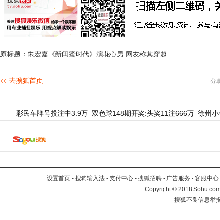
原标题：朱宏嘉《新闺蜜时代》演花心男 网友称其穿越
分
彩民车牌号投注中3.9万
双色球148期开奖:头奖11注666万
徐州小
设置首页
-
搜狗输入法
-
支付中心
-
搜狐招聘
-
广告服务
-
客服中心
Copyright
©
2018 Sohu.com 
搜狐不良信息举