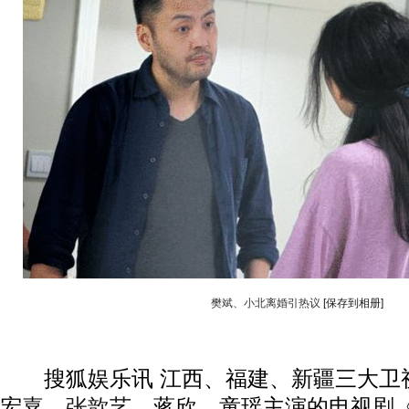
樊斌、小北离婚引热议
[保存到相册]
搜狐娱乐讯 江西、福建、新疆三大卫
宏嘉、
张歆艺
、蒋欣、童瑶主演的电视剧