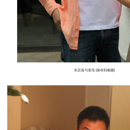
朱宏嘉与童瑶
[保存到相册]