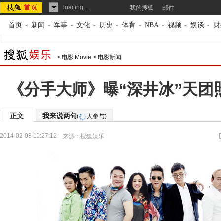
loading...
我的搜狐
邮件
首页
-
新闻
-
军事
-
文化
-
历史
-
体育
-
NBA
-
视频
-
娱谈
-
财
>
电影 Movie
>
电影新闻
《分手大师》曝“深井冰”天团
正文
我来说两句
(
人参与)
2014-02-08 10:27:12
来源：
搜狐娱乐