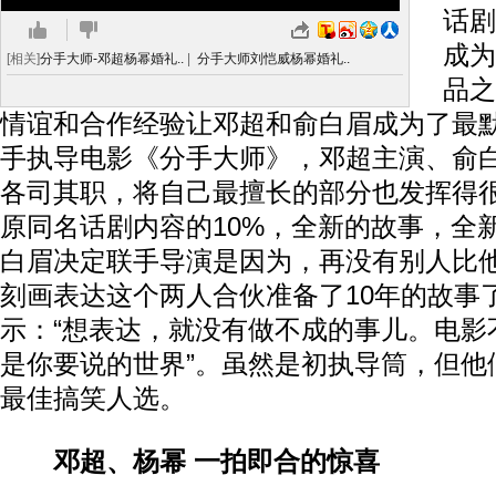
话剧
成为
[相关]
分手大师-邓超杨幂婚礼..
|
分手大师刘恺威杨幂婚礼..
品之
情谊和合作经验让邓超和俞白眉成为了最
手执导电影《分手大师》，邓超主演、俞
各司其职，将自己最擅长的部分也发挥得
原同名话剧内容的10%，全新的故事，全
白眉决定联手导演是因为，再没有别人比
刻画表达这个两人合伙准备了10年的故事
示：“想表达，就没有做不成的事儿。电影
是你要说的世界”。虽然是初执导筒，但他
最佳搞笑人选。
邓超、杨幂 一拍即合的惊喜