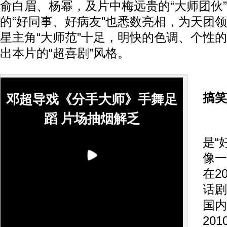
俞白眉、杨幂，及片中梅远贵的“大师团伙
的“好同事、好病友”也悉数亮相，为天团
星主角“大师范”十足，明快的色调、个性的
出本片的“超喜剧”风格。
搞笑
邓超导戏《分手大师》手舞足
蹈 片场抽烟解乏
邓
是“
像一
在2
话剧
国内
20