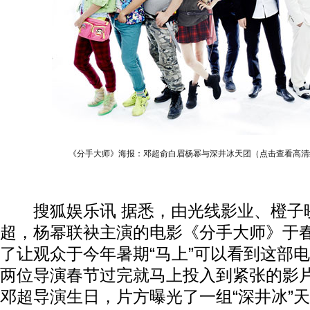
《分手大师》海报：邓超俞白眉杨幂与深井冰天团（点击查看高清
搜狐娱乐讯 据悉，由光线影业、橙子
超，杨幂联袂主演的电影《分手大师》于
了让观众于今年暑期“马上”可以看到这部
两位导演春节过完就马上投入到紧张的影
邓超导演生日，片方曝光了一组“深井冰”