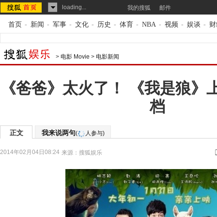
loading...
我的搜狐
邮件
首页
-
新闻
-
军事
-
文化
-
历史
-
体育
-
NBA
-
视频
-
娱谈
-
财
>
电影 Movie
>
电影新闻
《爸爸》太火了！ 《我是狼》
档
正文
我来说两句
(
人参与)
2014年02月04日08:24
来源：
搜狐娱乐