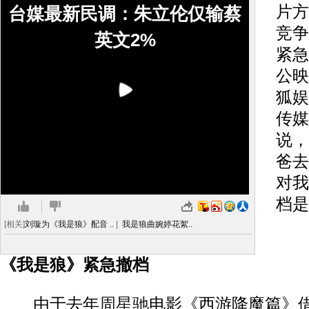
片方
台媒最新民调：朱立伦仅输蔡
竞争
英文2%
紧急
公映
狐娱
传媒
说，
爸去
对我
档是
[相关]
刘璇为《我是狼》配音 ..
|
我是狼曲婉婷花絮..
《
《我是狼》紧急撤档
由于去年
周星驰
电影《西游降魔篇》借