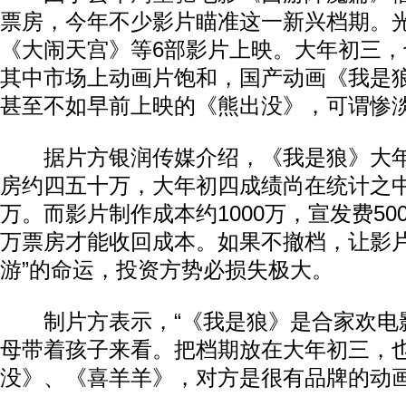
票房，今年不少影片瞄准这一新兴档期。
《大闹天宫》等6部影片上映。大年初三，
其中市场上动画片饱和，国产动画《我是狼
甚至不如早前上映的《熊出没》，可谓惨
据片方银润传媒介绍，《我是狼》大年
房约四五十万，大年初四成绩尚在统计之
万。而影片制作成本约1000万，宣发费500
万票房才能收回成本。如果不撤档，让影片
游”的命运，投资方势必损失极大。
制片方表示，“《我是狼》是合家欢电
母带着孩子来看。把档期放在大年初三，
没》、《喜羊羊》，对方是很有品牌的动画