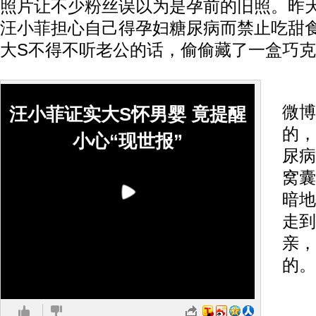
照片让不少粉丝误以为是孕前的旧照。昨
汪小菲担心自己得孕妇糖尿病而禁止吃甜
大S不得不听老公的话，偷偷藏了一盒巧克
2
微博
汪小菲证实大S怀男婴 竟提醒
的，
小心“现世报”
尿病
窝囊
暗地
走到
亲，
的。
婚