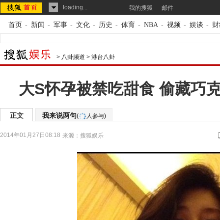
loading...
我的搜狐
邮件
首页
-
新闻
-
军事
-
文化
-
历史
-
体育
-
NBA
-
视频
-
娱谈
-
财
>
八卦频道
>
港台八卦
大S怀孕被禁吃甜食 偷藏巧
正文
我来说两句
(
人参与)
2014年01月27日08:18
来源：
搜狐娱乐