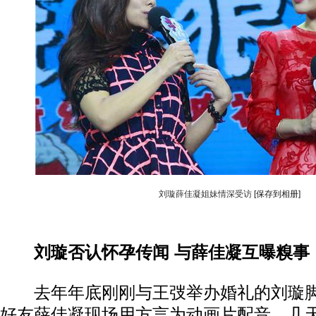
刘璇薛佳凝姐妹情深受访
[保存到相册]
刘璇否认怀孕传闻 与薛佳凝互曝糗事
去年年底刚刚与王弢举办婚礼的刘璇脚
好友薛佳凝现场用方言为动画片配音。几