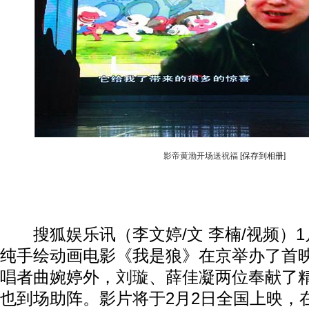
影帝黄渤开场送祝福
[保存到相册]
搜狐娱乐讯（李文婷/文 李楠/视频）1
纯手绘动画电影《我是狼》在京举办了首
唱者曲婉婷外，
刘璇
、薛佳凝两位奉献了
也到场助阵。影片将于2月2日全国上映，