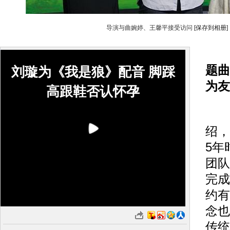
导演与曲婉婷、王馨平接受访问
[保存到相册]
题曲
刘璇为《我是狼》配音 脚踩
为友
高跟鞋否认怀孕
据
绍，
5年
团队
完成
约有
念也
传统