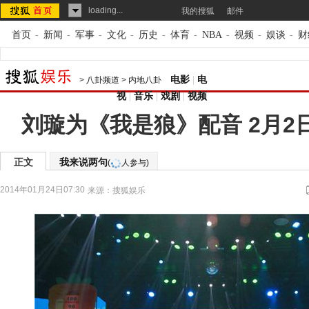
loading...
我的搜狐
邮件
首页
-
新闻
-
军事
-
文化
-
历史
-
体育
-
NBA
-
视频
-
娱谈
-
财
电影
|
电
>
八卦频道
>
内地八卦
视
|
音乐
|
戏剧
|
视频
刘璇为《我是狼》配音 2月2
正文
我来说两句
(
人参与)
2014年01月24日07:30
来源：
搜狐娱乐