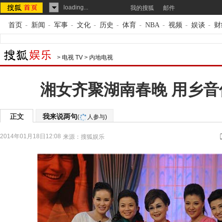
loading...
我的搜狐
邮件
首页
-
新闻
-
军事
-
文化
-
历史
-
体育
-
NBA
-
视频
-
娱谈
-
财
>
电视 TV
>
内地电视
湘女齐聚湖南春晚 用乡音
正文
我来说两句
(
人参与)
2014年01月18日12:08
来源：
搜狐娱乐