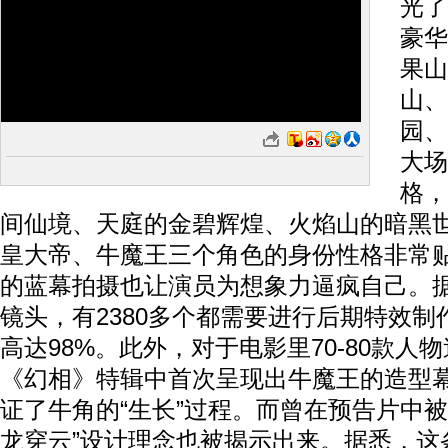
光了
豪华
果山
山、
园、
大场
格，
间仙境、天庭的金碧辉煌、火焰山的暗黑
皇大帝、牛魔王三个角色的身份性格非常
的蓝幕拍摄也让演员为想象力逼疯自己。据
镜头，有2380多个都需要进行后期特效
高达98%。此外，对于电影里70-80款人
《幻相》特辑中首次呈现出牛魔王的造型
证了牛角的“生长”过程。而曾在预告片中被
龙穿云”设计理念也被揭示出来。据悉，这