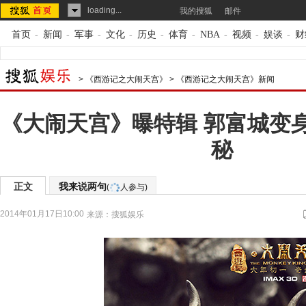
loading...
我的搜狐
邮件
首页
-
新闻
-
军事
-
文化
-
历史
-
体育
-
NBA
-
视频
-
娱谈
-
财
>
《西游记之大闹天宫》
>
《西游记之大闹天宫》新闻
《大闹天宫》曝特辑 郭富城变
秘
正文
我来说两句
(
人参与)
2014年01月17日10:00
来源：
搜狐娱乐