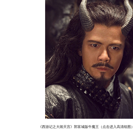
《西游记之大闹天宫》郭富城版牛魔王（点击进入高清组图