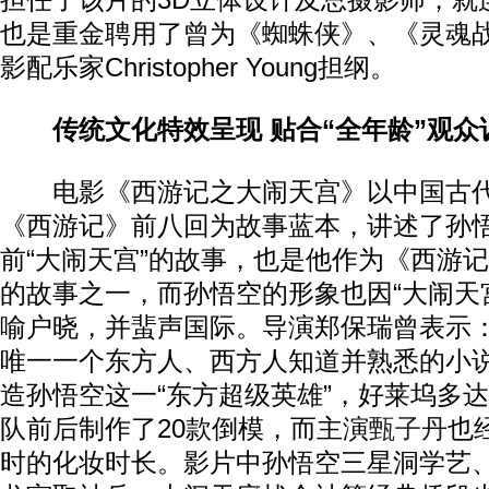
担任了该片的3D立体设计及总摄影师，就
也是重金聘用了曾为《蜘蛛侠》、《灵魂
影配乐家Christopher Young担纲。
传统文化特效呈现 贴合“全年龄”观众
电影《西游记之大闹天宫》以中国古代
《西游记》前八回为故事蓝本，讲述了孙
前“大闹天宫”的故事，也是他作为《西游
的故事之一，而孙悟空的形象也因“大闹天
喻户晓，并蜚声国际。导演郑保瑞曾表示：
唯一一个东方人、西方人知道并熟悉的小说
造孙悟空这一“东方超级英雄”，好莱坞多达
队前后制作了20款倒模，而主演
甄子丹
也
时的化妆时长。影片中孙悟空三星洞学艺