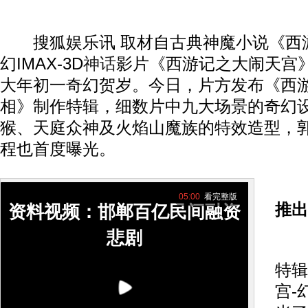
搜狐娱乐讯 取材自古典神魔小说《西
幻IMAX-3D
神话
影片《西游记之大闹天宫》
大年初一奇幻贺岁。今日，片方发布《西游
相》制作特辑，细数片中九大场景的奇幻
猴、天庭众神及火焰山魔族的特效造型，
程也首度曝光。
05:00
看完整版
推出
资料视频：邯郸百亿民间融资
悲剧
今
特辑
宫-