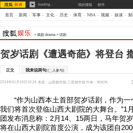
loading...
我的搜狐
邮件
首页
-
新闻
-
军事
-
文化
-
历史
-
体育
-
NBA
-
视频
-
娱谈
-
财
>
戏剧 drama
>
话剧
贺岁话剧《遭遇奇葩》将登台 撒
正文
我来说两句
(
人参与)
2014年01月16日10:24
来源：
山西都市报-三晋都市报
作者：李尚鸿
“作为山西本土首部贺岁话剧，作为一
我们将首次登临山西大剧院的大舞台。”1月
团发布消息称：2月14、15两日，马年贺
将在山西大剧院首度公演，成为该团自200