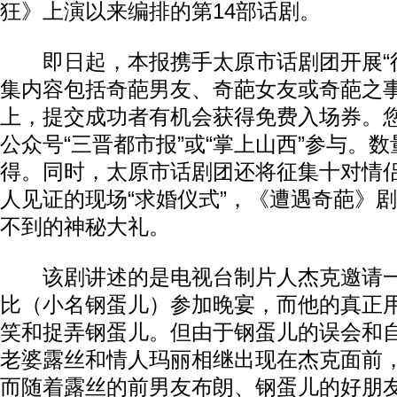
狂》上演以来编排的第14部话剧。
即日起，本报携手太原市话剧团开展“征
集内容包括奇葩男友、奇葩女友或奇葩之事
上，提交成功者有机会获得免费入场券。
公众号“三晋都市报”或“掌上山西”参与。
得。同时，太原市话剧团还将征集十对情
人见证的现场“求婚仪式”，《遭遇奇葩》
不到的神秘大礼。
该剧讲述的是电视台制片人杰克邀请一
比（小名钢蛋儿）参加晚宴，而他的真正
笑和捉弄钢蛋儿。但由于钢蛋儿的误会和
老婆露丝和情人玛丽相继出现在杰克面前
而随着露丝的前男友布朗、钢蛋儿的好朋