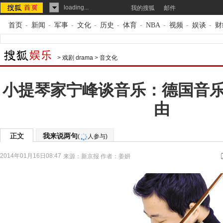
loading...
我的搜狐
邮件
首页
-
新闻
-
军事
-
文化
-
历史
-
体育
-
NBA
-
视频
-
娱谈
-
财
>
戏剧 drama
>
音文化
小提琴家宁峰谈音乐：德国音
由
正文
我来说两句
(
人参与)
2014年01月16日08:47
来源：
新京报
作者：姜妍