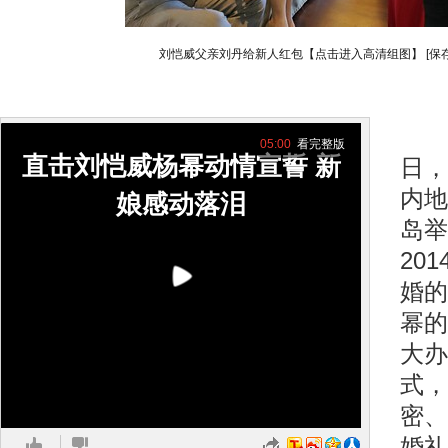
刘恺威父亲刘丹给新人红包【点击进入高清组图】
[保
搜
05:00
看完整版
直击刘恺威杨幂动情宣誓 新
日，
内地
娘感动落泪
岛举
20
婚的
幂的
大办
式，
密、
婚礼