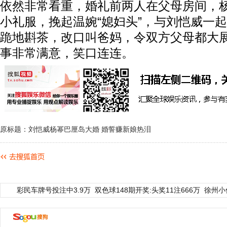
依然非常看重，婚礼前两人在父母房间，
小礼服，挽起温婉“媳妇头”，与刘恺威一
跪地斟茶，改口叫爸妈，令双方父母都大
事非常满意，笑口连连。
原标题：刘恺威杨幂巴厘岛大婚 婚誓赚新娘热泪
彩民车牌号投注中3.9万
双色球148期开奖:头奖11注666万
徐州小