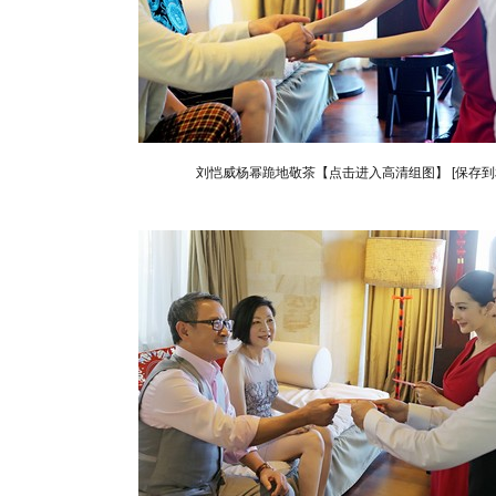
刘恺威杨幂跪地敬茶【点击进入高清组图】
[保存到