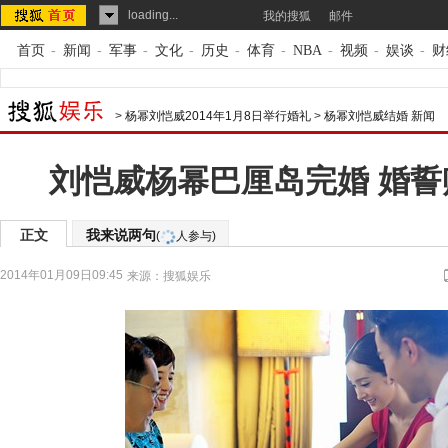
loading...
我的搜狐
邮件
首页
-
新闻
-
军事
-
文化
-
历史
-
体育
-
NBA
-
视频
-
娱谈
-
财
>
杨幂刘恺威2014年1月8日举行婚礼
>
杨幂刘恺威结婚 新闻
刘恺威杨幂巴厘岛完婚 婚誓
正文
我来说两句
(
人参与)
2014年01月09日09:45
来源：
搜狐娱乐