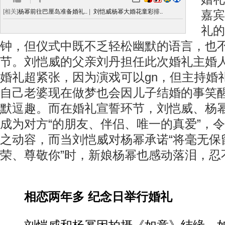
[相关]
杨幂前往巴厘岛准备婚礼..
|
刘恺威杨幂大婚花童彩排..
嘉宾
礼的
钟，但仪式中既不乏轻松幽默的语言，也
节。刘恺威的父亲刘丹担任此次婚礼主婚
婚礼超紧张，因为演戏可以gn，但主持婚
自己老婆现在做梦也会因儿子结婚的事笑
默逗趣。而在婚礼宣誓环节，刘恺威、杨
成为对方“的朋友、伴侣、唯一的真爱”，
之动容，而当刘恺威对杨幂承诺“将毫无保
荣、尊敬你”时，新娘杨幂也感动落泪，忍
相恋两年多 纪念日举行婚礼