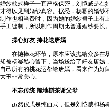
婚纱款式样子一直严格保密，刘恺威是在
才得以见到婚纱真容。据悉，杨幂的婚纱
制作也相当费时，因为她的婚纱裙子上有
手工缝制，所以制作周期比普通婚纱要长
操心好友 捧花送唐嫣
在抛捧花环节，原本应该抛给众多在场
却被杨幂私心留下，当场送给了好友唐嫣
自己所有的桃花运都给唐嫣，看来作为好
大事非常关心。
不忘传统 跪地斟茶谢父母
虽然仪式是纯西式，但是刘恺威和杨幂