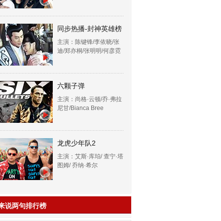
同步热播-封神英雄榜
主演：陈键锋/李依晓/张
迪/郑亦桐/张明明/何彦霓
六颗子弹
主演：尚格·云顿/乔·弗拉
尼甘/Bianca Bree
龙虎少年队2
主演：艾斯·库珀/ 查宁·塔
图姆/ 乔纳·希尔
来说两句排行榜