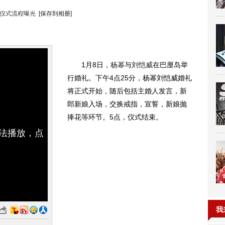
仪式流程曝光
[保存到相册]
1月8日，
杨幂
与
刘恺威
在巴厘岛举
行婚礼。下午4点25分，杨幂刘恺威婚礼
将正式开始，随后包括主婚人发言，新
郎新娘入场，交换戒指，宣誓，新娘抛
捧花等环节。5点，仪式结束。
无法播放，点
我