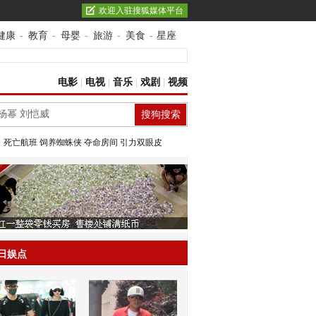
欢迎入驻搜狐媒体平台
健康
-
教育
-
母婴
-
旅游
-
美食
-
星座
电影
|
电视
|
音乐
|
戏剧
|
视频
：
死亡航班
饲养蜘蛛侠
夺命房间
引力双眼皮
日娱点