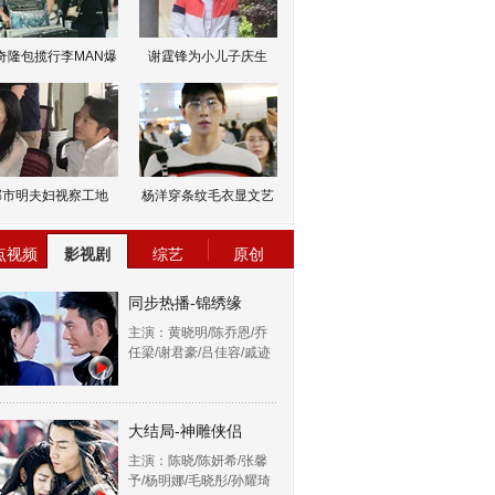
奇隆包揽行李MAN爆
谢霆锋为小儿子庆生
邹市明夫妇视察工地
杨洋穿条纹毛衣显文艺
点视频
影视剧
综艺
原创
同步热播-锦绣缘
主演：黄晓明/陈乔恩/乔
任梁/谢君豪/吕佳容/戚迹
大结局-神雕侠侣
主演：陈晓/陈妍希/张馨
予/杨明娜/毛晓彤/孙耀琦