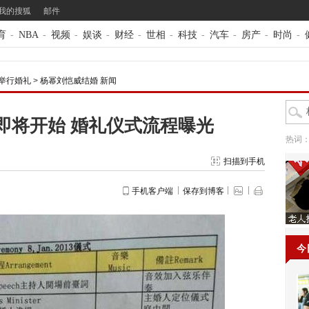
我的搜狐
邮件
育
-
NBA
-
视频
-
娱谈
-
财经
-
世相
-
科技
-
汽车
-
房产
-
时尚
-
日举行婚礼
>
杨幂刘恺威结婚 新闻
即将开始 婚礼仪式流程曝光
热词
扫描到手机
手机客户端
保存到博客
今