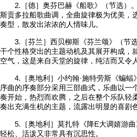
2.［德］奥芬巴赫《船歌》（节选）。
斯贡多拉船歌曲调，全曲旋律极为优美，
奏型，散发出浓浓的人情味儿。
3.［芬兰］西贝柳斯《芬兰颂》（节选
干个性格突出的主题动机及其展开构成，
空气，这是来自天堂的旋律，纯洁而又令
4.［奥地利］小约翰·施特劳斯《蝙蝠
序曲的序奏部分采用三部曲式，乐曲以一
奏开始，热烈而欢腾，之后在整个乐队轻
奏出充满生机的主题，流露出明显的喜剧
5.［奥地利］莫扎特《降E大调嬉游曲
轻松、活泼又非常具有沉思性。