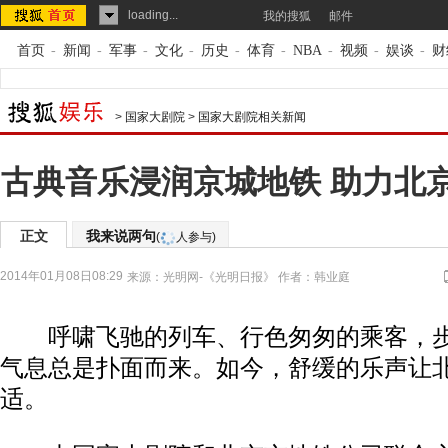
loading...
我的搜狐
邮件
首页
-
新闻
-
军事
-
文化
-
历史
-
体育
-
NBA
-
视频
-
娱谈
-
财
>
国家大剧院
>
国家大剧院相关新闻
古典音乐浸润京城地铁 助力北
正文
我来说两句
(
人参与)
2014年01月08日08:29
来源：
光明网-《光明日报》
作者：韩业庭
呼啸飞驰的列车、行色匆匆的乘客，步
气息总是扑面而来。如今，舒缓的乐声让
适。