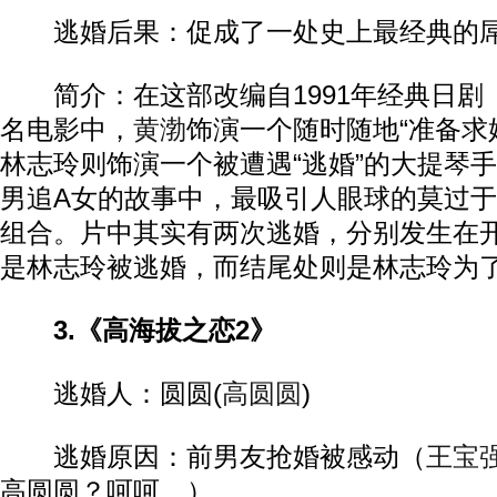
逃婚后果：促成了一处史上最经典的屌
简介：在这部改编自1991年经典日剧《
名电影中，
黄渤
饰演一个随时随地“准备求
林志玲则饰演一个被遭遇“逃婚”的大提琴
男追A女的故事中，最吸引人眼球的莫过
组合。片中其实有两次逃婚，分别发生在
是林志玲被逃婚，而结尾处则是林志玲为
3.《高海拔之恋2》
逃婚人：圆圆(
高圆圆
)
逃婚原因：前男友抢婚被感动（
王宝
高圆圆？呵呵…）