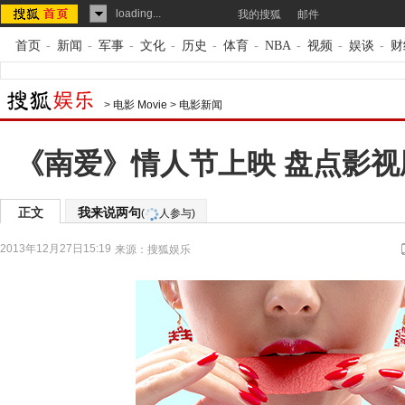
loading...
我的搜狐
邮件
首页
-
新闻
-
军事
-
文化
-
历史
-
体育
-
NBA
-
视频
-
娱谈
-
财
>
电影 Movie
>
电影新闻
《南爱》情人节上映 盘点影视
正文
我来说两句
(
人参与)
2013年12月27日15:19
来源：
搜狐娱乐