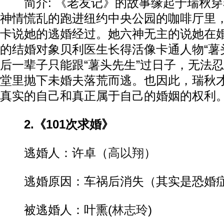
简介: 《老友记》的故事缘起于瑞秋穿
神情慌乱的跑进纽约中央公园的咖啡厅里
卡说她的逃婚经过。她六神无主的说她在
的结婚对象贝利医生长得活像卡通人物“薯
后一辈子只能跟“薯头先生”过日子，无法
堂里抛下未婚夫落荒而逃。也因此，瑞秋
真实的自己和真正属于自己的婚姻的权利
2.《101次求婚》
逃婚人：许卓（
高以翔
）
逃婚原因：车祸后消失（其实是恐婚
被逃婚人：叶熏(
林志玲
)