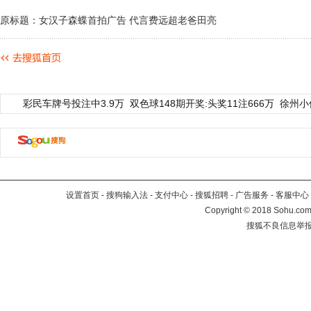
原标题：女汉子森蝶首拍广告 代言费远超老爸田亮
彩民车牌号投注中3.9万
双色球148期开奖:头奖11注666万
徐州小
设置首页
-
搜狗输入法
-
支付中心
-
搜狐招聘
-
广告服务
-
客服中心
Copyright
©
2018 Sohu.com 
搜狐不良信息举