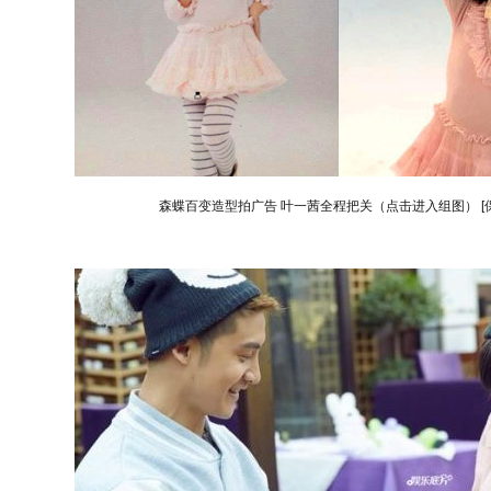
森蝶百变造型拍广告 叶一茜全程把关（点击进入组图）