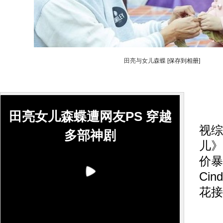
田亮与女儿森蝶
[保存到相册]
搜
田亮女儿森蝶遭网友PS 穿越
视综
多部神剧
儿》
价暴
Ci
花接
虽