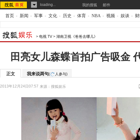
loading...
我的搜狐
邮件
首页
-
新闻
-
军事
-
文化
-
历史
-
体育
-
NBA
-
视频
-
娱谈
-
财
>
电视 TV
>
湖南卫视《爸爸去哪儿》
田亮女儿森蝶首拍广告吸金 
正文
我来说两句
(
人参与)
2013年12月24日07:57
来源：
搜狐娱乐