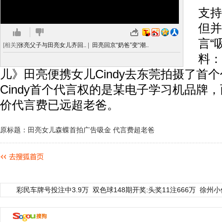
支持
但并
言“
[相关]
张亮父子与田亮女儿齐回..
|
田亮回京“奶爸”变“潮..
料：
儿》田亮便携女儿Cindy去东莞拍摄了首
Cindy首个代言权的是某电子学习机品牌，而
价代言费已远超老爸。
原标题：田亮女儿森蝶首拍广告吸金 代言费超老爸
彩民车牌号投注中3.9万
双色球148期开奖:头奖11注666万
徐州小