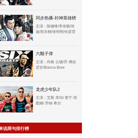
同步热播-封神英雄榜
主演：陈键锋/李依晓/张
迪/郑亦桐/张明明/何彦霓
六颗子弹
主演：尚格·云顿/乔·弗拉
尼甘/Bianca Bree
龙虎少年队2
主演：艾斯·库珀/ 查宁·塔
图姆/ 乔纳·希尔
来说两句排行榜