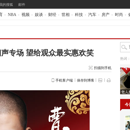
我的搜狐
邮件
育
-
NBA
-
视频
-
娱谈
-
财经
-
世相
-
科技
-
汽车
-
房产
-
时尚
-
声专场 望给观众最实惠欢笑
热词
扫描到手机
手机客户端
保存到博客
今