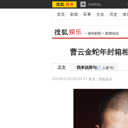
loading...
首页
-
新闻
-
军事
-
文化
-
历史
-
体
>
保利剧院
>
新闻动态
曹云金蛇年封箱相
正文
我来说两句
(
人参与)
2013年12月19日14:17
来源：
搜狐娱乐