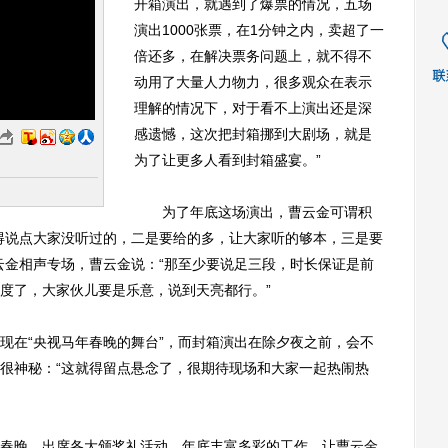
开箱演出，就遇到了爆票的情况，五场
演出1000张票，在1分钟之内，卖超了一
倍还多，在解决票务问题上，就不得不
动用了大量人力物力，很多观众在表示
理解的情况下，对于看不上演出还是深
感遗憾，这次把封箱挪到大剧场，就是
为了让更多人看到封箱盛宴。”
为了年底这场演出，曹云金可谓积
得说点大家没听过的，二是要给的多，让大家听的够本，三是要
云金相声专场，曹云金说：“那至少要说足三段，时长保证是前
度了，大家伙儿要是乐意，说到天亮都行。”
在“央视马年春晚的舞台”，而封箱演出在除夕夜之前，会不
很神秘：“这就得留点悬念了，很期待现场和大家一起热闹热
晚，出席各大颁奖礼活动，年底丰富多彩的工作，让曹云金