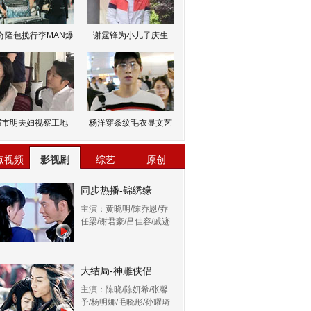
奇隆包揽行李MAN爆
谢霆锋为小儿子庆生
邹市明夫妇视察工地
杨洋穿条纹毛衣显文艺
点视频
影视剧
综艺
原创
同步热播-锦绣缘
主演：黄晓明/陈乔恩/乔
任梁/谢君豪/吕佳容/戚迹
大结局-神雕侠侣
主演：陈晓/陈妍希/张馨
予/杨明娜/毛晓彤/孙耀琦