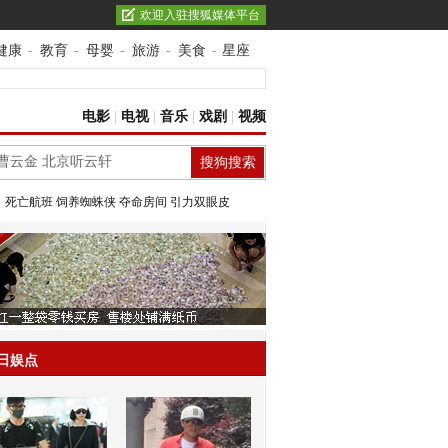
欢迎入驻搜狐媒体平台
健康
-
教育
-
母婴
-
旅游
-
美食
-
星座
电影
|
电视
|
音乐
|
戏剧
|
视频
：
死亡航班
饲养蜘蛛侠
夺命房间
引力双眼皮
日娱点