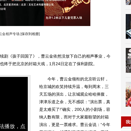
云金相声专场
[保存到相册]
剧《孩子回国了》，曹云金依然没放下自己的相声事业，今
也终于把北京的封箱大戏，1月24日定在了保利剧院。
今年，曹云金领衔的北京听云轩，
给京城的欢笑持续升温，每到周末，三
天五场的演出，让京城观众哈哈捧腹，
津津乐道之余，无不感叹：“演出票，真
是太难买了!”确实，200人的小剧场，容
纳人数有限，而对于大家最盼望的封箱
我
演出，更是一票难求。曹云金说：“今年
无法播放，点