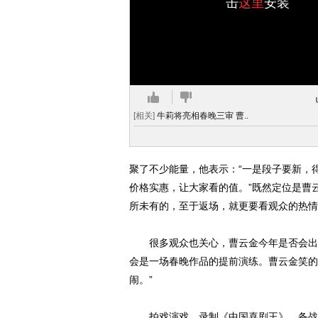
击
这里
安装
[相关]
牛莉将亮相春晚三审 曹..
聚了不少能量，他表示：“一是段子要新，
价格实惠，让大家看的值。”既然定位是曹
所未有的，至于返场，就更要看观众的热情
很多观众也关心，曹云金今年是否会出现
会是一场春晚作品的提前演练。曹云金笑的
闹。”
拍戏演戏，录制《中国喜剧王》，备战春