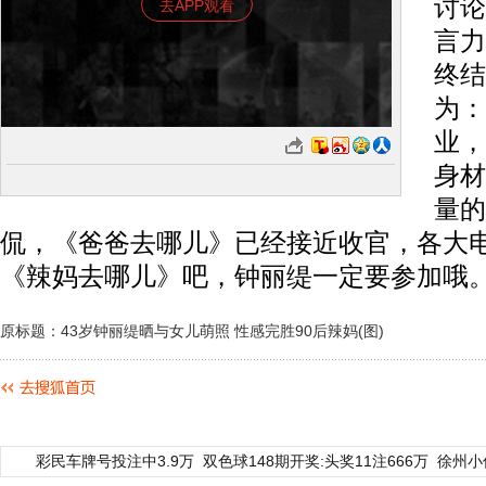
讨论
去APP观看
言力
终结
为：
业，
身材
量的
侃，《爸爸去哪儿》已经接近收官，各大
《辣妈去哪儿》吧，钟丽缇一定要参加哦
原标题：43岁钟丽缇晒与女儿萌照 性感完胜90后辣妈(图)
彩民车牌号投注中3.9万
双色球148期开奖:头奖11注666万
徐州小