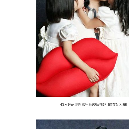
43岁钟丽缇性感完胜90后辣妈
[保存到相册]