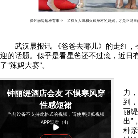
像钟丽缇这样有事业，又有女人味和火辣身材的妈妈，才是正能量
武汉晨报讯 《爸爸去哪儿》的走红，
迎的话题。似乎是看星爸还不过瘾，近日
了“辣妈大赛”。
9
力，
钟丽缇酒店会友 不惧寒风穿
到，
性感短裙
丽缇
当前设备不支持此格式的视频，请使用搜狐视频
出”
APP观看（4）
种亲