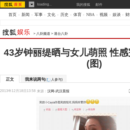
loading...
我的搜狐
邮件
首页
-
新闻
-
军事
-
文化
-
历史
-
体育
-
NBA
-
视频
-
娱谈
-
财
>
八卦频道
>
港台八卦
43岁钟丽缇晒与女儿萌照 性感
(图)
正文
我来说两句
(
人参与)
2013年12月18日13:58
来源：
汉网-武汉晨报