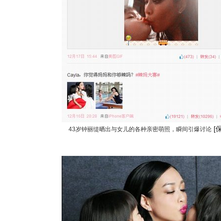
[
43岁钟丽缇晒出与女儿的各种亲密萌照，瞬间引爆讨论