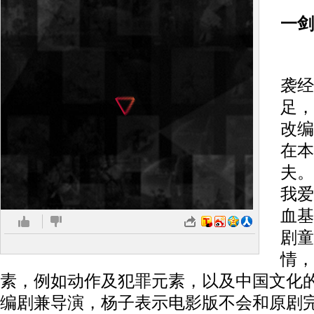
重
一剑
片
袭经
足，
改编
在本
夫。
我爱
血基
剧童
情，
素，例如动作及犯罪元素，以及中国文化
编剧兼导演，杨子表示电影版不会和原剧