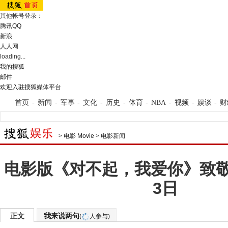
其他帐号登录：
腾讯QQ
新浪
人人网
loading...
我的搜狐
邮件
欢迎入驻搜狐媒体平台
首页
-
新闻
-
军事
-
文化
-
历史
-
体育
-
NBA
-
视频
-
娱谈
-
财
>
电影 Movie
>
电影新闻
电影版《对不起，我爱你》致敬
3日
正文
我来说两句
(
人参与)