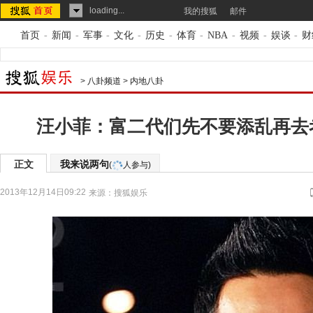
loading...
我的搜狐
邮件
首页
-
新闻
-
军事
-
文化
-
历史
-
体育
-
NBA
-
视频
-
娱谈
-
财
>
八卦频道
>
内地八卦
汪小菲：富二代们先不要添乱再去
正文
我来说两句
(
人参与)
2013年12月14日09:22
来源：
搜狐娱乐