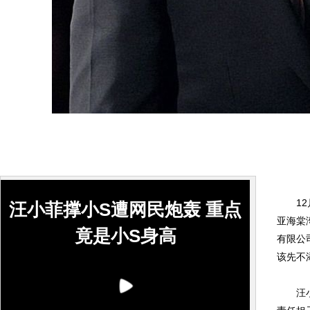
12月
汪小菲撑小S遭网民炮轰 重点
亚海棠
竟是小S身高
有限公
该先不
汪小菲