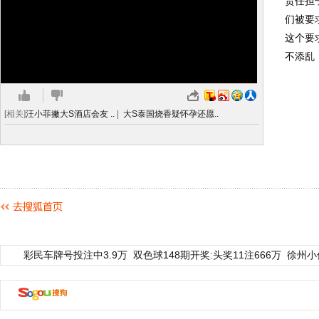
责任担
们被要
这个要
不添乱
[相关]
汪小菲撇大S酒店会友 ..
|
大S泰国烧香疑怀孕还愿..
彩民车牌号投注中3.9万
双色球148期开奖:头奖11注666万
徐州小