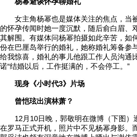
杨幂避谈怀孕聊婚礼
女主角杨幂也是媒体关注的焦点，当被
的怀孕传闻时她一度沉默，随后俞白眉、
其解围。有媒体问杨幂拍摄如此辛苦，如
份在巴厘岛举行的婚礼，她称婚礼筹备参与
给我惊喜，婚礼的事儿他跟工作人员沟通比
诺“结婚以后，工作挺满的，不会停工。”
现身《小时代3》片场
曾恺玹出演林萧？
12月10日晚，郭敬明在微博（下图）
在罗马正式开机，照片中不见杨幂身影。而