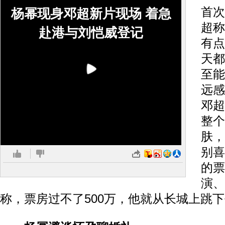
首次
杨幂现身邓超新片现场 着急
超称
赴港与刘恺威登记
有点
天都
至能
远感
邓超
整个
肤，
别喜
的票
演、
称，票房过不了500万，他就从长城上跳