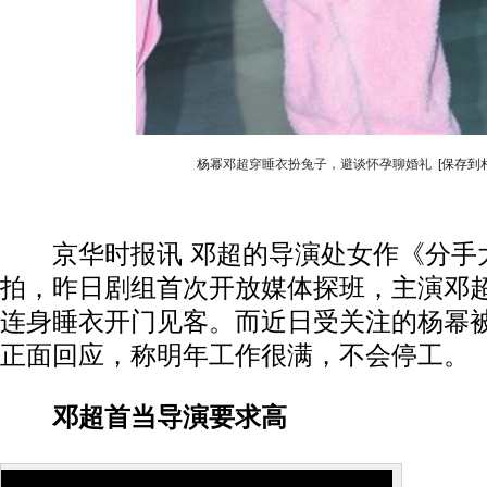
杨幂
邓超穿睡衣扮兔子，避谈怀孕聊婚礼
[保存到
京华时报讯 邓超的导演处女作《分手
拍，昨日剧组首次开放媒体探班，主演邓
连身睡衣开门见客。而近日受关注的杨幂
正面回应，称明年工作很满，不会停工。
邓超首当导演要求高
在