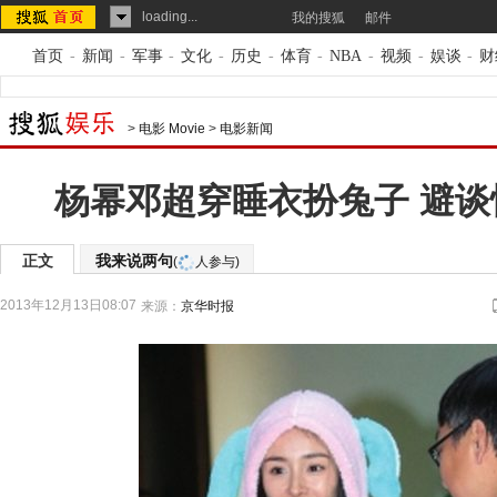
loading...
我的搜狐
邮件
首页
-
新闻
-
军事
-
文化
-
历史
-
体育
-
NBA
-
视频
-
娱谈
-
财
>
电影 Movie
>
电影新闻
杨幂邓超穿睡衣扮兔子 避谈
正文
我来说两句
(
人参与)
2013年12月13日08:07
来源：
京华时报