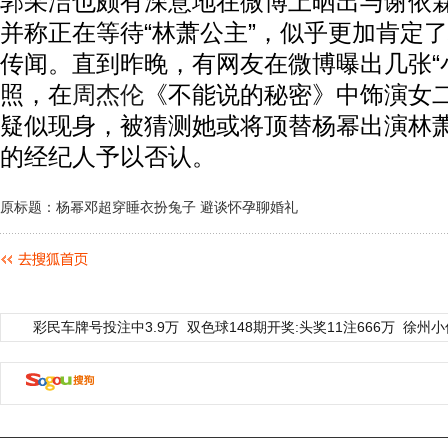
郭采洁也颇有深意地在微博上晒出与谢依
并称正在等待“林萧公主”，似乎更加肯定
传闻。直到昨晚，有网友在微博曝出几张“
照，在
周杰伦
《不能说的秘密》中饰演女二
疑似现身，被猜测她或将顶替杨幂出演林
的经纪人予以否认。
原标题：杨幂邓超穿睡衣扮兔子 避谈怀孕聊婚礼
彩民车牌号投注中3.9万
双色球148期开奖:头奖11注666万
徐州小