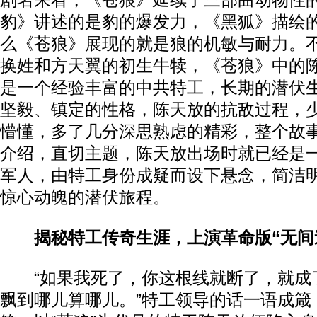
剧名来看，《苍狼》延续了三部曲动物性
豹》讲述的是豹的爆发力，《黑狐》描绘
么《苍狼》展现的就是狼的机敏与耐力。
换姓和方天翼的初生牛犊，《苍狼》中的
是一个经验丰富的中共特工，长期的潜伏
坚毅、镇定的性格，陈天放的抗敌过程，
懵懂，多了几分深思熟虑的精彩，整个故
介绍，直切主题，陈天放出场时就已经是
军人，由特工身份成疑而设下悬念，简洁
惊心动魄的潜伏旅程。
揭秘特工传奇生涯，上演革命版“无间
“如果我死了，你这根线就断了，就成
飘到哪儿算哪儿。”特工领导的话一语成箴