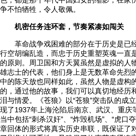
色，都是那个年代中国妇女的缩影，在家
争不怕牺牲，令人敬佩。
机密任务连环套，节奏紧凑如闯关
革命战争戏困难的部分在于历史是已经
行空胡编乱造，而忠于历史重塑英魂一直
的原则。周卫国和方天翼虽然是虚拟的人
雄志士的代表，他们身上是无数革命先烈
中的陈天放也同样如此，虽然人物是虚构
的，通过他的故事，我们可以真切地经历
泪与情爱。《苍狼》以“苍狼”突击队的成
现了1937年上海沦陷后南京、武汉、重
当中包括“刺杀汉奸”、“炸毁机场”、“虎口
章回体的形式将真实历史串联，既保证了