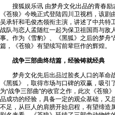
搜狐娱乐讯 由梦舟文化出品的青春励
《苍狼》今晚正式登陆四川卫视档，该剧
吴承轩和毛俊杰领衔主演，讲述了中共特
战队与恋人孟随红一起为保卫祖国而与敌
事。作为《雪豹》、《黑狐》之后的梦舟“
篇，《苍狼》有望续写前辈巨作的辉煌。
战争三部曲终结篇，经验铸就经典
梦舟文化先后出品过脍炙人口的革命战
《黑狐》，取得市场与口碑的双赢，吸引
为“战争三部曲”的收官之作，此次《苍狼
品成功的经验，具备一定的观众基础，又
不足，从巨人的肩膀开始启程，有望缔造