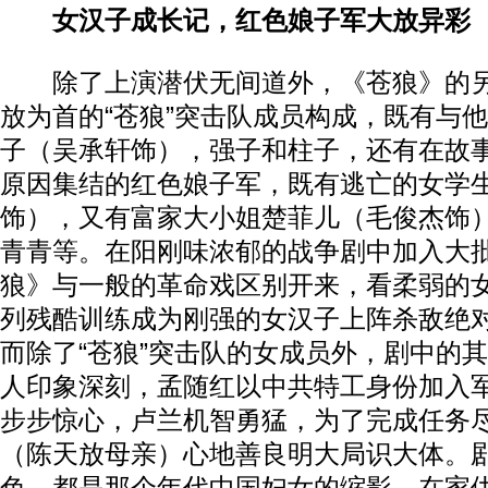
女汉子成长记，红色娘子军大放异彩
除了上演潜伏无间道外，《苍狼》的另
放为首的“苍狼”突击队成员构成，既有与
子（吴承轩饰），强子和柱子，还有在故
原因集结的红色娘子军，既有逃亡的女学
饰），又有富家大小姐楚菲儿（毛俊杰饰
青青等。在阳刚味浓郁的战争剧中加入大
狼》与一般的革命戏区别开来，看柔弱的
列残酷训练成为刚强的女汉子上阵杀敌绝
而除了“苍狼”突击队的女成员外，剧中的
人印象深刻，孟随红以中共特工身份加入
步步惊心，卢兰机智勇猛，为了完成任务
（陈天放母亲）心地善良明大局识大体。