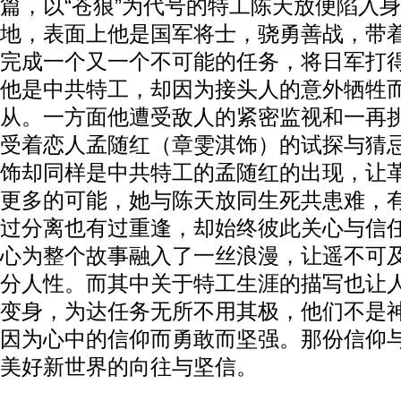
篇，以“苍狼”为代号的特工陈天放便陷入
地，表面上他是国军将士，骁勇善战，带
完成一个又一个不可能的任务，将日军打
他是中共特工，却因为接头人的意外牺牲
从。一方面他遭受敌人的紧密监视和一再
受着恋人孟随红（章雯淇饰）的试探与猜
饰却同样是中共特工的孟随红的出现，让革
更多的可能，她与陈天放同生死共患难，
过分离也有过重逢，却始终彼此关心与信
心为整个故事融入了一丝浪漫，让遥不可
分人性。而其中关于特工生涯的描写也让
变身，为达任务无所不用其极，他们不是
因为心中的信仰而勇敢而坚强。那份信仰
美好新世界的向往与坚信。