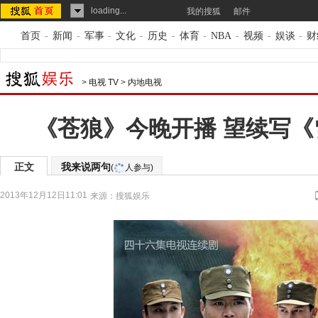
loading...
我的搜狐
邮件
首页
-
新闻
-
军事
-
文化
-
历史
-
体育
-
NBA
-
视频
-
娱谈
-
财
>
电视 TV
>
内地电视
《苍狼》今晚开播 望续写《
正文
我来说两句
(
人参与)
2013年12月12日11:01
来源：
搜狐娱乐