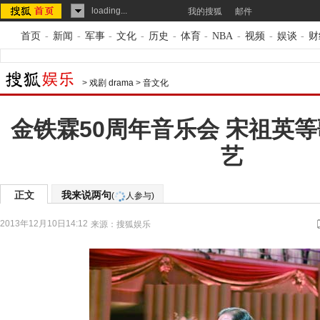
loading...
我的搜狐
邮件
首页
-
新闻
-
军事
-
文化
-
历史
-
体育
-
NBA
-
视频
-
娱谈
-
财
>
戏剧 drama
>
音文化
金铁霖50周年音乐会 宋祖英
艺
正文
我来说两句
(
人参与)
2013年12月10日14:12
来源：
搜狐娱乐