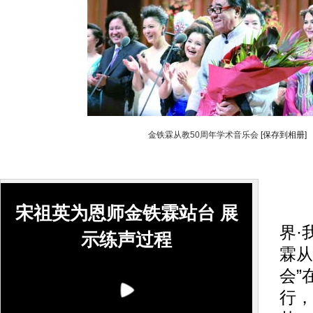
金铁霖从教50周年学术音乐会
[保存到相册]
12
宋祖英为恩师金铁霖站台 展
界·
示练声过程
霖从
会”
行，