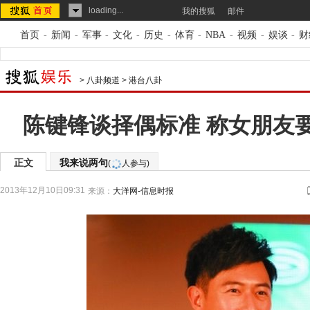
loading...
我的搜狐
邮件
首页
-
新闻
-
军事
-
文化
-
历史
-
体育
-
NBA
-
视频
-
娱谈
-
财
>
八卦频道
>
港台八卦
陈键锋谈择偶标准 称女朋友
正文
我来说两句
(
人参与)
2013年12月10日09:31
来源：
大洋网-信息时报